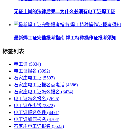
无证上岗的法律后果—为什么必须有电工证焊工证
最新焊工证完整报考指南 焊工特种操作证报考须知
标签列表
电工证
(5334)
电工证报名
(3992)
石家庄电工证
(5597)
石家庄电工证报名点电话
(4386)
石家庄电工证怎么报名
(3424)
电工证怎么报名
(2625)
电工证多少钱
(2872)
电工证报名条件
(4471)
电工证如何报名
(4764)
石家庄电工证报名
(5523)