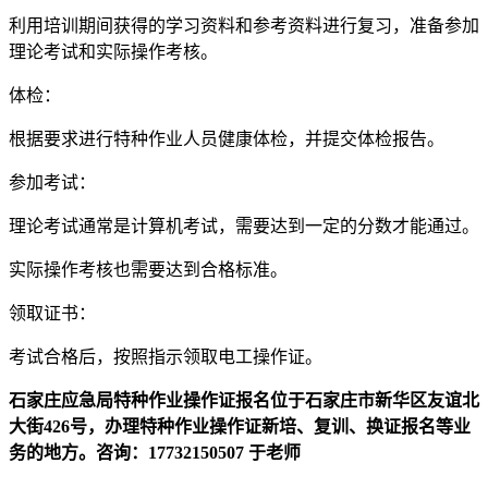
利用培训期间获得的学习资料和参考资料进行复习，准备参加
理论考试和实际操作考核。
体检：
根据要求进行特种作业人员健康体检，并提交体检报告。
参加考试：
理论考试通常是计算机考试，需要达到一定的分数才能通过。
实际操作考核也需要达到合格标准。
领取证书：
考试合格后，按照指示领取电工操作证。
石家庄应急局特种作业操作证报名位于石家庄市新华区友谊北
大街426号，办理特种作业操作证新培、复训、换证报名等业
务的地方。咨询：17732150507 于老师