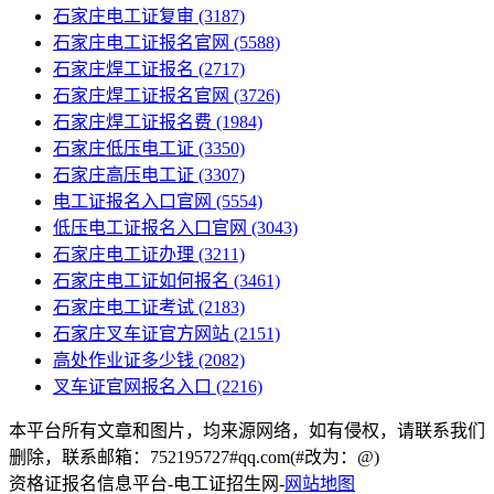
石家庄电工证复审
(3187)
石家庄电工证报名官网
(5588)
石家庄焊工证报名
(2717)
石家庄焊工证报名官网
(3726)
石家庄焊工证报名费
(1984)
石家庄低压电工证
(3350)
石家庄高压电工证
(3307)
电工证报名入口官网
(5554)
低压电工证报名入口官网
(3043)
石家庄电工证办理
(3211)
石家庄电工证如何报名
(3461)
石家庄电工证考试
(2183)
石家庄叉车证官方网站
(2151)
高处作业证多少钱
(2082)
叉车证官网报名入口
(2216)
本平台所有文章和图片，均来源网络，如有侵权，请联系我们
删除，联系邮箱：752195727#qq.com(#改为：@)
资格证报名信息平台-电工证招生网-
网站地图