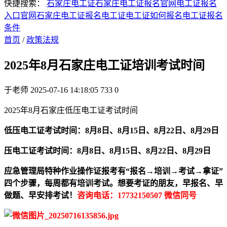
快捷搜索：
石家庄电工证
石家庄电工证报名官网
电工证报名
入口官网
石家庄电工证报名
电工证
电工证如何报名
电工证报名
条件
首页
/
政策法规
2025年8月石家庄电工证培训考试时间
于老师
2025-07-16 14:18:05
733
0
2025年8月石家庄低压电工证考试时间
低压电工证考试时间：8月8日、8月15日、8月22日、8月29日
压电工证考试时间：
8月8日、8月15日、8月22日、8月29日
应急管理局特种作业操作证报考有“报名→培训→考试→拿证”
四个步骤，每周都有培训考试。想要考证的朋友，早报名、早
做题、早安排考试！
咨询电话：17732150507 微信同号