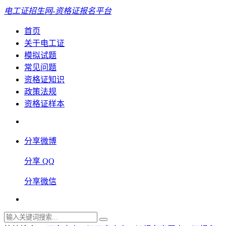
电工证招生网-资格证报名平台
首页
关于电工证
模拟试题
常见问题
资格证知识
政策法规
资格证样本
分享微博
分享 QQ
分享微信