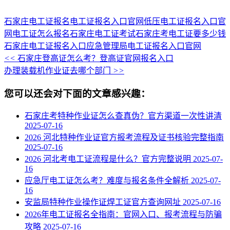
石家庄电工证报名
电工证报名入口官网
低压电工证报名入口官
网
电工证怎么报名
石家庄电工证考试
石家庄考电工证要多少钱
石家庄电工证报名入口
应急管理局电工证报名入口官网
<<
石家庄登高证怎么考？登高证官网报名入口
办理装载机作业证去哪个部门
>>
您可以还会对下面的文章感兴趣：
石家庄考特种作业证怎么查真伪？官方渠道一次性讲清
2025-07-16
2026 河北特种作业证官方报考流程及证书核验完整指南
2025-07-16
2026 河北考电工证流程是什么？官方完整说明
2025-07-
16
应急厅电工证怎么考？难度与报名条件全解析
2025-07-
16
安监局特种作业操作证焊工证官方查询网址
2025-07-16
2026年电工证报名全指南：官网入口、报考流程与防骗
攻略
2025-07-16