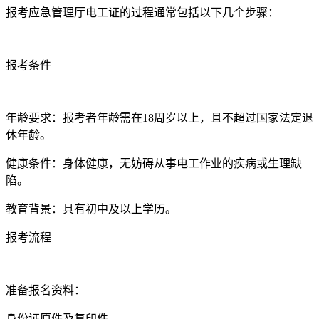
报考应急管理厅电工证的过程通常包括以下几个步骤：
报考条件
年龄要求：报考者年龄需在18周岁以上，且不超过国家法定退
休年龄。
健康条件：身体健康，无妨碍从事电工作业的疾病或生理缺
陷。
教育背景：具有初中及以上学历。
报考流程
准备报名资料：
身份证原件及复印件。