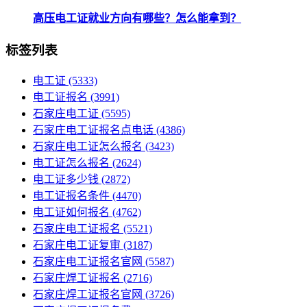
高压电工证就业方向有哪些？怎么能拿到？
标签列表
电工证
(5333)
电工证报名
(3991)
石家庄电工证
(5595)
石家庄电工证报名点电话
(4386)
石家庄电工证怎么报名
(3423)
电工证怎么报名
(2624)
电工证多少钱
(2872)
电工证报名条件
(4470)
电工证如何报名
(4762)
石家庄电工证报名
(5521)
石家庄电工证复审
(3187)
石家庄电工证报名官网
(5587)
石家庄焊工证报名
(2716)
石家庄焊工证报名官网
(3726)