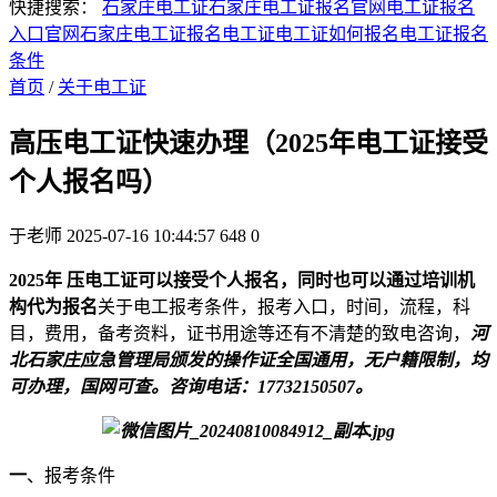
快捷搜索：
石家庄电工证
石家庄电工证报名官网
电工证报名
入口官网
石家庄电工证报名
电工证
电工证如何报名
电工证报名
条件
首页
/
关于电工证
高压电工证快速办理（2025年电工证接受
个人报名吗）
于老师
2025-07-16 10:44:57
648
0
2025年 压电工证可以接受个人报名，同时也可以通过培训机
构代为报名
关于电工报考条件，报考入口，时间，流程，科
目，费用，备考资料，证书用途等还有不清楚的致电咨询，
河
北石家庄应急管理局颁发的操作证全国通用，无户籍限制，均
可办理，国网可查。咨询电话：17732150507。
一
、报考条件