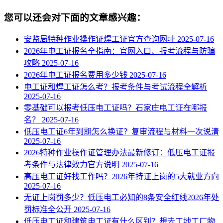
您可以还会对下面的文章感兴趣：
安监局特种作业操作证焊工证官方查询网址
2025-07-16
2026年电工证报名全指南：官网入口、报考流程与防骗
攻略
2025-07-16
2026年电工证报名费用多少钱
2025-07-16
电工证和焊工证怎么考？报考条件与考试流程全解析
2025-07-16
零基础可以报考低压电工证吗？石家庄电工证在哪报
名？
2025-07-16
低压电工证6年到期怎么换证？复审流程与材料一次说清
2025-07-16
2026特种作业操作证管理办法最新修订：低压电工证报
考条件与法律效力官方说明
2025-07-16
高压电工证好找工作吗？2026年持证上岗的5大就业方向
2025-07-16
无证上岗罚多少？低压电工必知的8条安全红线2026年处
罚标准全公开
2025-07-16
低压电工证和建筑电工证有什么区别？想去工地工厂物