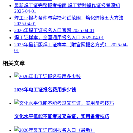
最新焊工证完整报考指南 焊工特种操作证报考须知
2025-04-01
焊工证报考条件与实操考试范围：熔化焊接五大方法
2025-04-01
2026年焊工证报名入口官网
2025-04-01
焊工证样本，全国通用报名入口
2025-04-01
2025年最新版焊工证样本（附官网报名方式）
2025-04-
01
相关文章
2026年电工证报名费用多少钱
文化水平低能不能考过叉车证，实用备考技巧