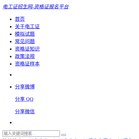
电工证招生网-资格证报名平台
首页
关于电工证
模拟试题
常见问题
资格证知识
政策法规
资格证样本
分享微博
分享 QQ
分享微信