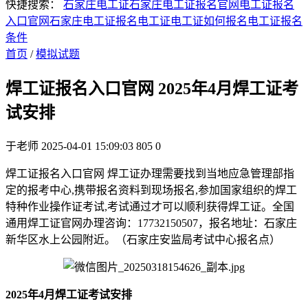
快捷搜索：
石家庄电工证
石家庄电工证报名官网
电工证报名
入口官网
石家庄电工证报名
电工证
电工证如何报名
电工证报名
条件
首页
/
模拟试题
焊工证报名入口官网 2025年4月焊工证考
试安排
于老师
2025-04-01 15:09:03
805
0
焊工证报名入口官网 焊工证办理需要找到当地应急管理部指
定的报考中心,携带报名资料到现场报名,参加国家组织的焊工
特种作业操作证考试,考试通过才可以顺利获得焊工证。全国
通用焊工证官网办理咨询：17732150507，报名地址：石家庄
新华区水上公园附近。（石家庄安监局考试中心报名点）
2025年4月焊工证考试安排