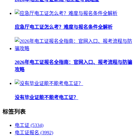
应急厅电工证怎么考？难度与报名条件全解析
2026年电工证报名全指南：官网入口、报考流程与防骗
攻略
没有毕业证能不能考电工证？
标签列表
电工证
(5334)
电工证报名
(3992)