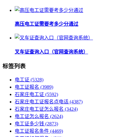
高压电工证需要考多少分通过
叉车证查询入口（官网查询系统）
标签列表
电工证
(5328)
电工证报名
(3989)
石家庄电工证
(5592)
石家庄电工证报名点电话
(4387)
石家庄电工证怎么报名
(3424)
电工证怎么报名
(2624)
电工证多少钱
(2873)
电工证报名条件
(4469)