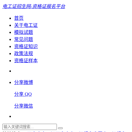
电工证招生网-资格证报名平台
首页
关于电工证
模拟试题
常见问题
资格证知识
政策法规
资格证样本
分享微博
分享 QQ
分享微信