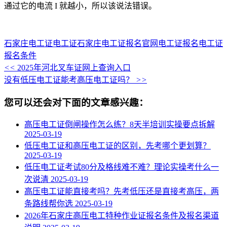
通过它的电流 I 就越小，所以该说法错误。
石家庄电工证
电工证
石家庄电工证报名官网
电工证报名
电工证
报名条件
<<
2025年河北叉车证网上查询入口
没有低压电工证能考高压电工证吗？
>>
您可以还会对下面的文章感兴趣：
高压电工证倒闸操作怎么练？8天半培训实操要点拆解
2025-03-19
低压电工证和高压电工证的区别，先考哪个更划算？
2025-03-19
低压电工证考试80分及格线难不难？理论实操考什么一
次说清
2025-03-19
高压电工证能直接考吗？先考低压还是直接考高压，两
条路线帮你选
2025-03-19
2026年石家庄高压电工特种作业证报名条件及报名渠道