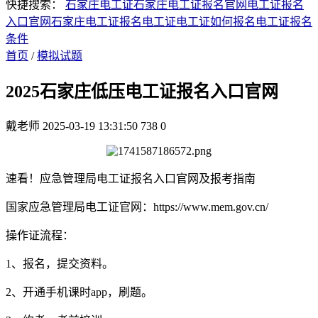
快捷搜索：
石家庄电工证
石家庄电工证报名官网
电工证报名
入口官网
石家庄电工证报名
电工证
电工证如何报名
电工证报名
条件
首页
/
模拟试题
2025石家庄低压电工证报名入口官网
戴老师
2025-03-19 13:31:50
738
0
速看！应急管理局电工证报名入口官网及报考指南
国家应急管理局电工证官网：https://www.mem.gov.cn/
操作证流程：
1、报名，提交资料。
2、开通手机课时app，刷题。