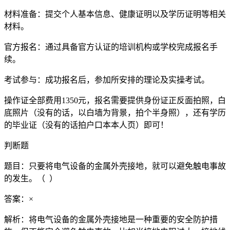
材料准备：提交个人基本信息、健康证明以及学历证明等相关
材料。
官方报名：通过具备官方认证的培训机构或学校完成报名手
续。
考试参与：成功报名后，参加所安排的理论及实操考试。
操作证全部费用1350元，报名需要提供身份证正反面拍照，白
底照片（没有的话，以白墙为背景，拍个半身照），还有学历
的毕业证（没有的话拍户口本本人页）即可！
判断题
题目：只要将电气设备的金属外壳接地，就可以避免触电事故
的发生。（ ）
答案：×
解析：将电气设备的金属外壳接地是一种重要的安全防护措