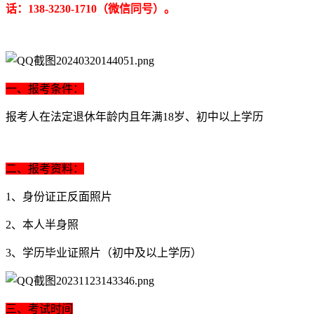
话：138-3230-1710（微信同号）。
一、报考条件：
报考人在法定退休年龄内且年满18岁、初中以上学历
二、报考资料：
1、身份证正反面照片
2、本人半身照
3、学历毕业证照片（初中及以上学历）
三、考试时间