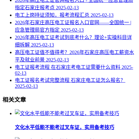
2026年高压电工证官网报名入口 - 全国统一应急管理局
指定石家庄报考点
2025-02-13
电工上岗持证须知，报考流程汇总
2025-02-13
2026年石家庄高压电工证报名入口官网——全国统一 |
应急管理局官方指定
2025-02-13
2026年高压电工证考试到底考什么？理论+实操科目详
细拆解
2025-02-13
高压电工证值不值得考？2026年石家庄高压电工薪资水
平及就业前景
2025-02-13
电工证报考流程 在石家庄考电工证需要什么资料
2025-
02-13
电工证报名考试完整流程 石家庄电工证怎么报名？
2025-02-13
相关文章
文化水平低能不能考过叉车证，实用备考技巧