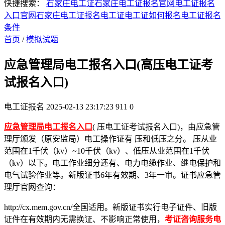
快捷搜索：
石家庄电工证
石家庄电工证报名官网
电工证报名
入口官网
石家庄电工证报名
电工证
电工证如何报名
电工证报名
条件
首页
/
模拟试题
应急管理局电工报名入口(高压电工证考
试报名入口)
电工证报名
2025-02-13 23:17:23
911
0
应急管理局电工报名入口
( 压电工证考试报名入口)，由应急管
理厅颁发（原安监局）电工操作证有 压和低压之分。 压从业
范围在1千伏（kv）~10千伏（kv）、低压从业范围在1千伏
（kv）以下。电工作业细分还有、电力电缆作业、继电保护和
电气试验作业等。新版证书6年有效期、3年一审。证书应急管
理厅官网查询：
http://cx.mem.gov.cn/全国适用。新版证书实行电子证件、旧版
证件在有效期内无需换证、不影响正常使用，
考
证咨询服务电