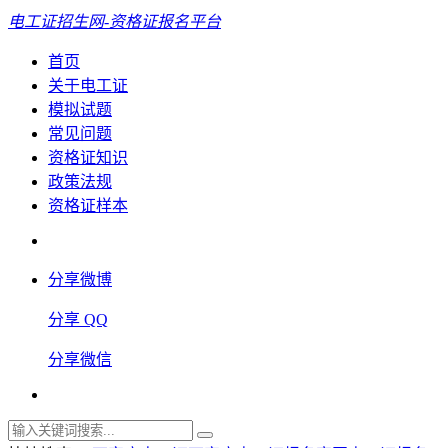
电工证招生网-资格证报名平台
首页
关于电工证
模拟试题
常见问题
资格证知识
政策法规
资格证样本
分享微博
分享 QQ
分享微信