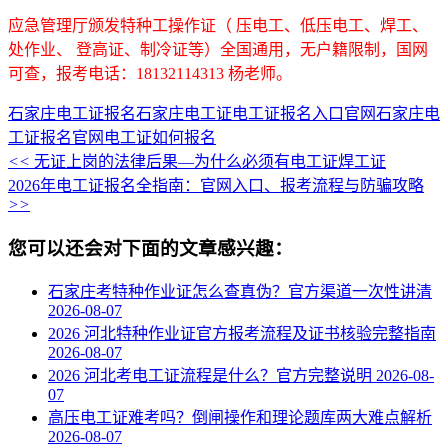
应急管理厅颁发特种工操作证（ 压电工、低压电工、焊工、
处作业、 登高证、制冷证等）全国通用，无户籍限制，国网
可查，报考电话：18132114313 杨老师。
石家庄电工证报名
石家庄电工证
电工证报名入口官网
石家庄电
工证报名官网
电工证如何报名
<<
无证上岗的法律后果—为什么必须有电工证焊工证
2026年电工证报名全指南：官网入口、报考流程与防骗攻略
>>
您可以还会对下面的文章感兴趣：
石家庄考特种作业证怎么查真伪？官方渠道一次性讲清
2026-08-07
2026 河北特种作业证官方报考流程及证书核验完整指南
2026-08-07
2026 河北考电工证流程是什么？官方完整说明
2026-08-
07
高压电工证难考吗？倒闸操作和理论题库两大难点解析
2026-08-07