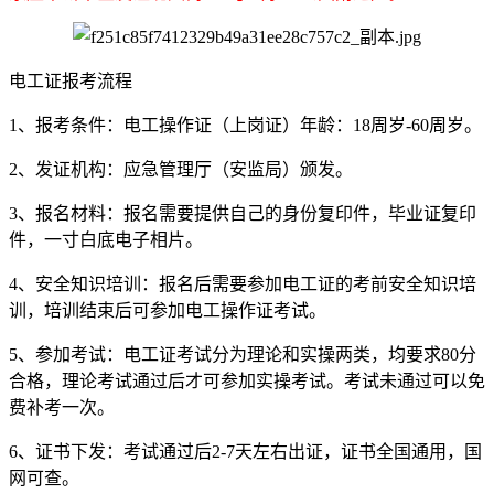
电工证报考流程
1、报考条件：电工操作证（上岗证）年龄：18周岁-60周岁。
2、发证机构：应急管理厅（安监局）颁发。
3、报名材料：报名需要提供自己的身份复印件，毕业证复印
件，一寸白底电子相片。
4、安全知识培训：报名后需要参加电工证的考前安全知识培
训，培训结束后可参加电工操作证考试。
5、参加考试：电工证考试分为理论和实操两类，均要求80分
合格，理论考试通过后才可参加实操考试。考试未通过可以免
费补考一次。
6、证书下发：考试通过后2-7天左右出证，证书全国通用，国
网可查。