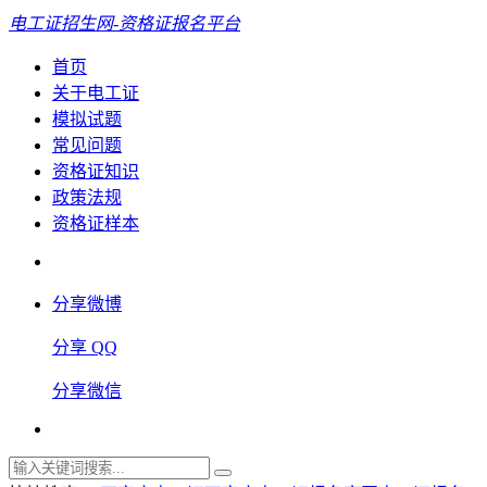
电工证招生网-资格证报名平台
首页
关于电工证
模拟试题
常见问题
资格证知识
政策法规
资格证样本
分享微博
分享 QQ
分享微信