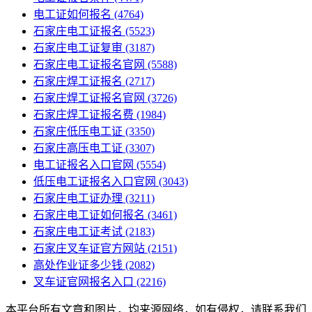
电工证如何报名
(4764)
石家庄电工证报名
(5523)
石家庄电工证复审
(3187)
石家庄电工证报名官网
(5588)
石家庄焊工证报名
(2717)
石家庄焊工证报名官网
(3726)
石家庄焊工证报名费
(1984)
石家庄低压电工证
(3350)
石家庄高压电工证
(3307)
电工证报名入口官网
(5554)
低压电工证报名入口官网
(3043)
石家庄电工证办理
(3211)
石家庄电工证如何报名
(3461)
石家庄电工证考试
(2183)
石家庄叉车证官方网站
(2151)
高处作业证多少钱
(2082)
叉车证官网报名入口
(2216)
本平台所有文章和图片，均来源网络，如有侵权，请联系我们