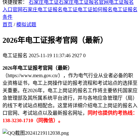
快捷搜索：
石家庄电工证
石家庄电工证报名官网
电工证报名
入口官网
石家庄电工证报名
电工证
电工证如何报名
电工证报名
条件
首页
/
模拟试题
2026年电工证报考官网（最新）
电工证报名
2025-11-19 11:37:46
2927
0
2026年电工证报考官网（最新）
（https://www.mem.gov.cn/），作为电气行业从业者必备的职
业资格证书，电工上岗操作证的报考流程和考试站点的选择至
关重要。在2026年，电工上岗证的报名工作将主要依托国家应
急管理部及其所属系统平台进行，并与各地应急管理厅（局）
的线下考试站点相配合。这里将详细介绍电工上岗证的报名入
口官网、考试站点以及最新报名网址，
同时也提供约考热线：
138-3230-1710（同微信）。