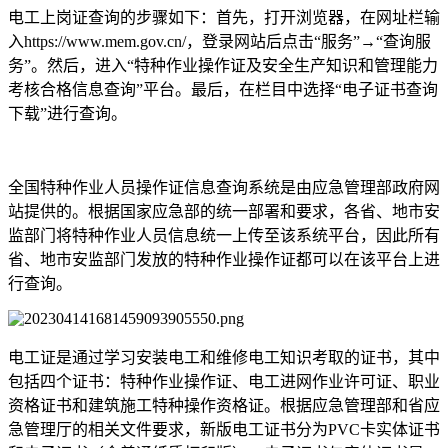
电工上岗证查询的步骤如下：首先，打开浏览器，在网址栏输
入https://www.mem.gov.cn/，登录网站后点击“服务”→“查询服
务”。然后，进入“特种作业操作证及安全生产知识和管理能力
考核合格信息查询”平台。最后，在栏目中选择“电子证书查询
下载”进行查询。
全国特种作业人员操作证信息查询系统是由应急管理部政府网
站提供的。根据国家应急部的统一部署和要求，各省、地市安
监部门将特种作业人员信息统一上传至该系统平台，因此所有
省、地市安监部门发放的特种作业操作证都可以在该平台上进
行查询。
电工证是通过学习安装电工和维修电工知识考取的证书，其中
包括四个证书：特种作业操作证、电工进网作业许可证、职业
资格证书和建筑施工特种操作资格证。根据应急管理部和省应
急管理厅的相关文件要求，新版电工证书分为PVC卡实体证书