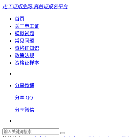
电工证招生网-资格证报名平台
首页
关于电工证
模拟试题
常见问题
资格证知识
政策法规
资格证样本
分享微博
分享 QQ
分享微信