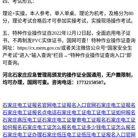
四、考试形式：
理论+实操，本人参考、单人单桌、理论为机考，及格分为80
分，理论考试合格后才可参加实操考试，实操现场操作考试。
五、特种作业操作证自2022年12月12日起，全面启用电子证
书，不再制发PVC实体证书，国网可查！特种作业操作证查询
网址：https://cx.mem.gov.cn/或者关注微信公众号“国家安全生
产考试”进入“输入查询”栏目→“特种作业操作证查询入口”即
可查询。
河北石家庄应急管理局颁发的操作证全国通用，无户籍限制，
均可办理，国网可查。咨询电话：17732150507。
石家庄电工证报名官网
电工证报名入口官网
石家庄电工证报名
石家庄电工证报名点电话
石家庄电工证
电工证
电工证如何报名
石家庄高压电工证
石家庄电工证复审
电工证报名
石家庄电工证
如何报名
石家庄电工证怎么报名
电工证多少钱
电工证怎么报名
石家庄电工证办理
石家庄低压电工证
低压电工证报名入口官网