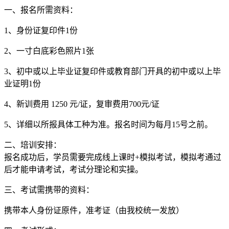
一、报名所需资料：
1、身份证复印件1份
2、一寸白底彩色照片1张
3、初中或以上毕业证复印件或教育部门开具的初中或以上毕
业证明1份
4、新训费用 1250 元/证，复审费用700元/证
5、详细以所报具体工种为准。报名时间为每月15号之前。
二、培训安排：
报名成功后，学员需要完成线上课时+模拟考试，模拟考通过
后才能申请考试，考试分理论和实操。
三、考试需携带的资料：
携带本人身份证原件，准考证（由我校统一发放）