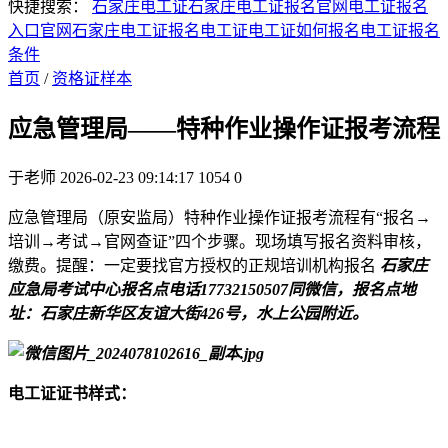
快捷搜索：
石家庄电工证
石家庄电工证报名官网
电工证报名
入口官网
石家庄电工证报名
电工证
电工证如何报名
电工证报名
条件
首页
/
资格证样本
应急管理局——特种作业操作证报考流程
于老师
2026-02-23 09:14:17
1054
0
应急管理局（原安监局）特种作业操作证报考流程有“报名→
培训→考试→官网查证”四个步骤。现场填写报名资料审核，
缴费。提醒：一定要找官方授权的正规培训机构报名
石家庄
应急局考试中心报名点电话17732150507同微信，报名点地
址：石家庄新华区友谊大街426号，水上公园附近。
电工证证书样式：