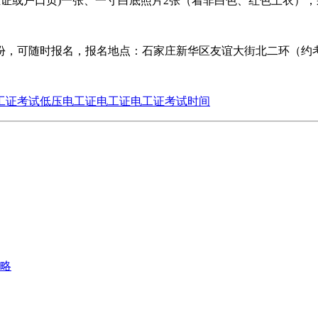
业证或户口页)一张、一寸白底照片2张（着非白色、红色上衣）
随时报名，报名地点：石家庄新华区友谊大街北二环（约考热线：1
工证考试
低压电工证
电工证
电工证考试时间
攻略