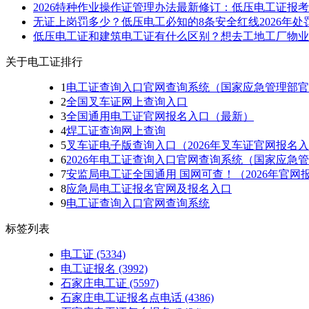
2026特种作业操作证管理办法最新修订：低压电工证报
无证上岗罚多少？低压电工必知的8条安全红线2026年处
低压电工证和建筑电工证有什么区别？想去工地工厂物业
关于电工证排行
1
电工证查询入口官网查询系统（国家应急管理部官
2
全国叉车证网上查询入口
3
全国通用电工证官网报名入口（最新）
4
焊工证查询网上查询
5
叉车证电子版查询入口（2026年叉车证官网报名
6
2026年电工证查询入口官网查询系统（国家应急
7
安监局电工证全国通用 国网可查！（2026年官网
8
应急局电工证报名官网及报名入口
9
电工证查询入口官网查询系统
标签列表
电工证
(5334)
电工证报名
(3992)
石家庄电工证
(5597)
石家庄电工证报名点电话
(4386)