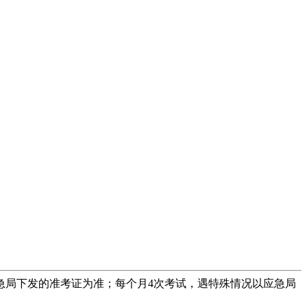
急局下发的准考证为准；每个月4次考试，遇特殊情况以应急局