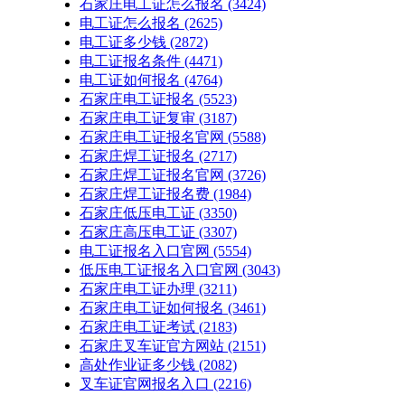
石家庄电工证怎么报名
(3424)
电工证怎么报名
(2625)
电工证多少钱
(2872)
电工证报名条件
(4471)
电工证如何报名
(4764)
石家庄电工证报名
(5523)
石家庄电工证复审
(3187)
石家庄电工证报名官网
(5588)
石家庄焊工证报名
(2717)
石家庄焊工证报名官网
(3726)
石家庄焊工证报名费
(1984)
石家庄低压电工证
(3350)
石家庄高压电工证
(3307)
电工证报名入口官网
(5554)
低压电工证报名入口官网
(3043)
石家庄电工证办理
(3211)
石家庄电工证如何报名
(3461)
石家庄电工证考试
(2183)
石家庄叉车证官方网站
(2151)
高处作业证多少钱
(2082)
叉车证官网报名入口
(2216)