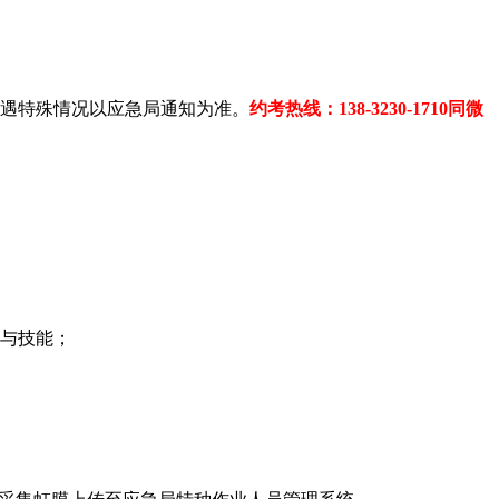
，遇特殊情况以应急局通知为准。
约考热线：138-3230-1710同微
识与技能；