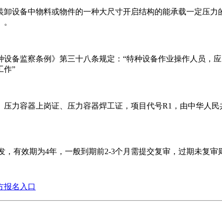
装卸设备中物料或物件的一种大尺寸开启结构的能承载一定压力
）。
种设备监察条例》第三十八条规定：“特种设备作业操作人员，
作”
、压力容器上岗证、压力容器焊工证，项目代号R1，由中华人民
发，有效期为4年，一般到期前2-3个月需提交复审，过期未复审
方报名入口