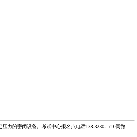
闭设备。考试中心报名点电话138-3230-1710同微