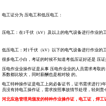
电工证分为 压电工和低压电工：
压电工：在1千伏（kV）及以上的电气设备进行作业的
低压电工：对1千伏（kV）以下的电气设备进行作业
很多电工小白，考证的时候不知道考低压证好还是 压
压电作业业操作证是从事 压电作业业的人员需求考取的
系数都比较大，同时薪酬也是相对较 的。
电工特种操作证是电工上岗必备证书，证书需求进行3
员没有持电工操作证，需求按照事故情节处理，轻则责
河北应急管理局颁发的特种作业操作证，电工证，焊工证