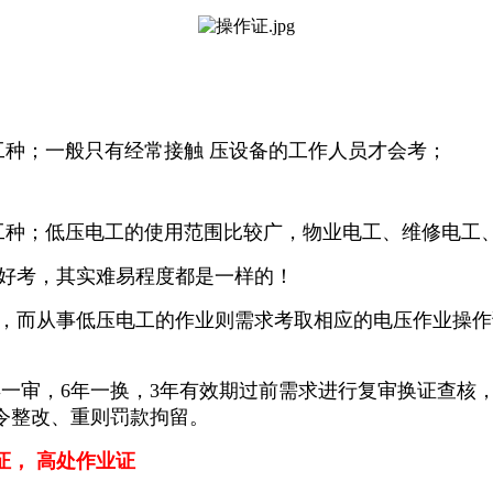
工种；一般只有经常接触 压设备的工作人员才会考；
的工种；低压电工的使用范围比较广，物业电工、维修电工
证好考，其实难易程度都是一样的！
，而从事低压电工的作业则需求考取相应的电压作业操作
年一审，6年一换，3年有效期过前需求进行复审换证查核
令整改、重则罚款拘留。
， 高处作业证