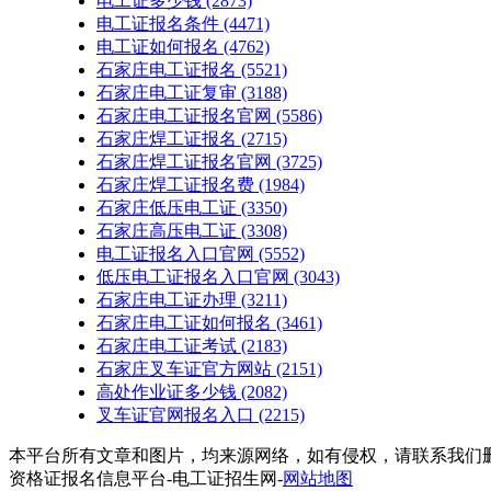
电工证多少钱
(2873)
电工证报名条件
(4471)
电工证如何报名
(4762)
石家庄电工证报名
(5521)
石家庄电工证复审
(3188)
石家庄电工证报名官网
(5586)
石家庄焊工证报名
(2715)
石家庄焊工证报名官网
(3725)
石家庄焊工证报名费
(1984)
石家庄低压电工证
(3350)
石家庄高压电工证
(3308)
电工证报名入口官网
(5552)
低压电工证报名入口官网
(3043)
石家庄电工证办理
(3211)
石家庄电工证如何报名
(3461)
石家庄电工证考试
(2183)
石家庄叉车证官方网站
(2151)
高处作业证多少钱
(2082)
叉车证官网报名入口
(2215)
本平台所有文章和图片，均来源网络，如有侵权，请联系我们删除，联系邮
资格证报名信息平台-电工证招生网-
网站地图