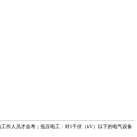
工作人员才会考；低压电工：对1千伏（kV）以下的电气设备