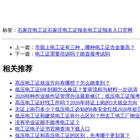
标签：
石家庄电工证
石家庄电工证报名
电工证报名入口官网
上一篇：
市面上电工证有三种，哪种电工证含金量高？
下一篇：
电工证需要培训吗？能直接考试吗
相关推荐
高压电工证就业方向有哪些？怎么能拿到？
低压电工证6年到期怎么换证？复审流程与材料一次说清
2026特种作业操作证管理办法最新修订：低压电工证报
高压电工证好找工作吗？2026年持证上岗的5大就业方向
无证上岗罚多少？低压电工必知的8条安全红线2026年处
低压电工证和建筑电工证有什么区别？想去工地工厂物业
没有毕业证能不能考电工证？
电工证电子证书官网查询下载入口
低压电工证和高压电工证的区别，先考哪个更划算？