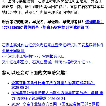
4、上岗与换证便利：石家庄考取的高空证可回老家、外省工
地正常上岗；证件到期无需返回户籍地，直接在石家庄备案基
地代办换证，过期 1 年内仅考理论即可换新证。
想要考证的朋友，早报名、早做题、早安排考试！
咨询电话：
17732150507 微信同号（能来石家庄培训考试的致电）
石家庄高处作业证怎么考
石家庄登高证考试时间
安监局特种作
业证全国联网
<<
河北电工特种作业证官网报名入口
叉车证在哪里办，石家庄藁城户籍怎么报考叉车证
>>
您可以还会对下面的文章感兴趣：
登高证报考条件比电工严在哪里？恐高症能考吗？
2026-06-24
2026年高处作业持证人员就业方向与薪资分析：建筑·电
力·通信多个领域需求
2026-06-24
2026年高空作业证查询官网 （国家应急管理部官网报