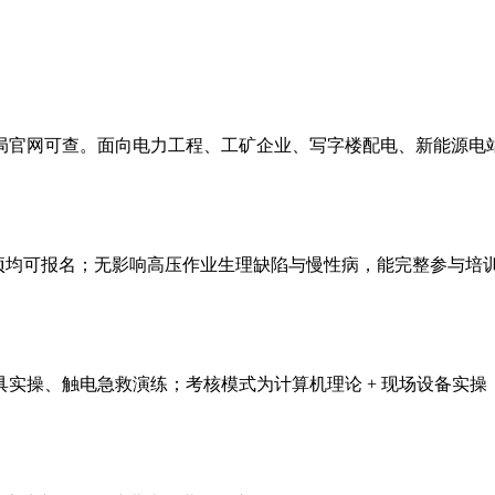
局官网可查。面向电力工程、工矿企业、写字楼配电、新能源电
工增项均可报名；无影响高压作业生理缺陷与慢性病，能完整参与
实操、触电急救演练；考核模式为计算机理论 + 现场设备实