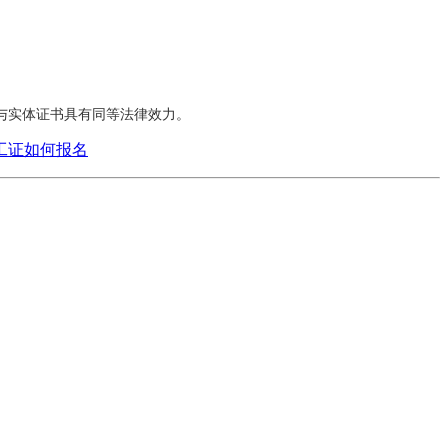
与实体证书具有同等法律效力。
工证如何报名