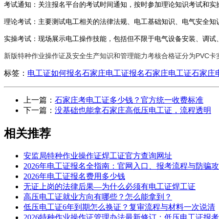
考试通知：关注报名平台的考试时间通知，按时参加理论知识考试和实
理论考试：主要测试电工相关的法律法规、电工基础知识、电气安全知
实操考试：现场展示电工操作技能，包括但不限于电气设备安装、调试
新版特种作业操作证及安全生产知识和管理能力考核合格证分为PVC
标签：
电工证如何报名
石家庄电工证报名
石家庄电工证
石家庄
上一篇：
石家庄考电工证多少钱？官方统一收费标准
下一篇：
没基础也能拿石家庄高低压电工证，流程透明
相关推荐
安监局特种作业操作证焊工证官方查询网址
2026年电工证报名全指南：官网入口、报考流程与防骗
2026年电工证报名费用多少钱
无证上岗的法律后果—为什么必须有电工证焊工证
高压电工证就业方向有哪些？怎么能拿到？
低压电工证6年到期怎么换证？复审流程与材料一次说清
2026特种作业操作证管理办法最新修订：低压电工证报