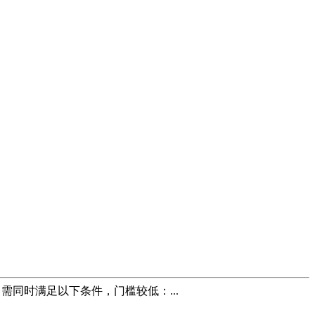
作证）需同时满足以下条件，门槛较低：...