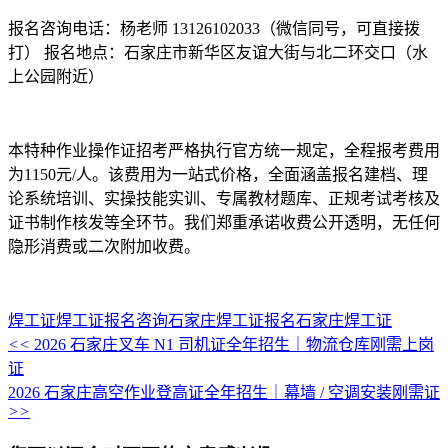
报名咨询电话：杨老师 13126102033（微信同号，可直接拨
打） 报名地点：石家庄市新华区友谊大街与北二环交口（水
上公园附近）
本特种作业操作证招考严格执行官方统一规定，全程报考费用
为1150元/人。该费用为一站式价格，全面涵盖报名建档、理
论系统培训、实操技能实训、专属教材题库、正规考试考核及
证书制作核发等全环节。我们郑重承诺收费公开透明，无任何
隐形消费或二次附加收费。
焊工证
焊工证报名咨询
石家庄焊工证报名
石家庄焊工证
<<
2026 石家庄叉车 N1 司机证全年招生｜物流仓库刚需上岗
证
2026 石家庄高空作业登高证全年招生｜幕墙 / 空调安装刚需证
>>