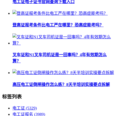
电工证电子证书官网查询下载入口
登高证报考条件比电工严在哪里？恐高症能考吗？
叉车证和N1叉车司机证是一回事吗？4年有效期怎么
算？
高压电工证倒闸操作怎么练？8天半培训实操要点拆解
标签列表
电工证
(5329)
电工证报名
(3989)