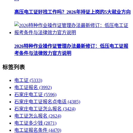
高压电工证好找工作吗？2026年持证上岗的5大就业方向
2026特种作业操作证管理办法最新修订：低压电工证报
考条件与法律效力官方说明
标签列表
电工证
(5333)
电工证报名
(3992)
石家庄电工证
(5596)
石家庄电工证报名点电话
(4385)
石家庄电工证怎么报名
(3424)
电工证怎么报名
(2624)
电工证多少钱
(2871)
电工证报名条件
(4470)