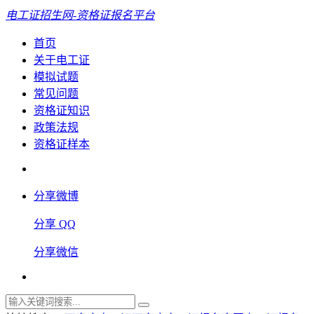
电工证招生网-资格证报名平台
首页
关于电工证
模拟试题
常见问题
资格证知识
政策法规
资格证样本
分享微博
分享 QQ
分享微信