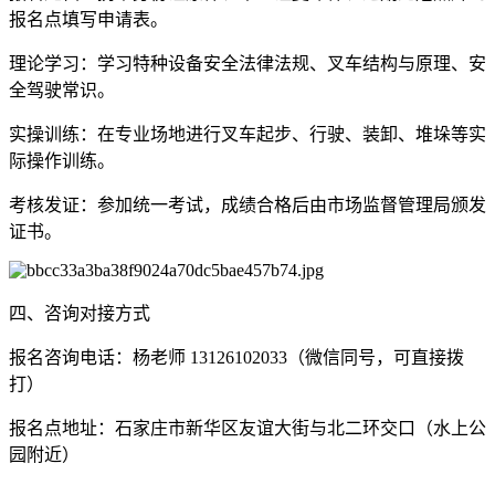
报名点填写申请表。
理论学习：学习特种设备安全法律法规、叉车结构与原理、安
全驾驶常识。
实操训练：在专业场地进行叉车起步、行驶、装卸、堆垛等实
际操作训练。
考核发证：参加统一考试，成绩合格后由市场监督管理局颁发
证书。
四、咨询对接方式
报名咨询电话：杨老师 13126102033（微信同号，可直接拨
打）
报名点地址：石家庄市新华区友谊大街与北二环交口（水上公
园附近）