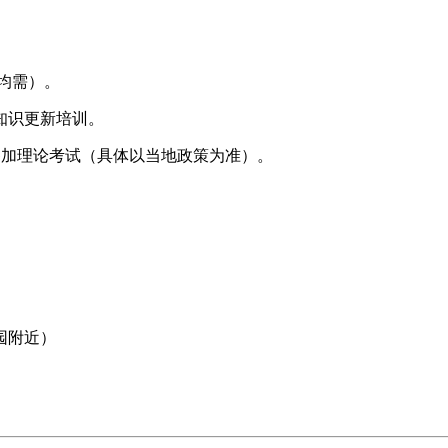
均需）。
知识更新培训。
参加理论考试（具体以当地政策为准）。
）
园附近）