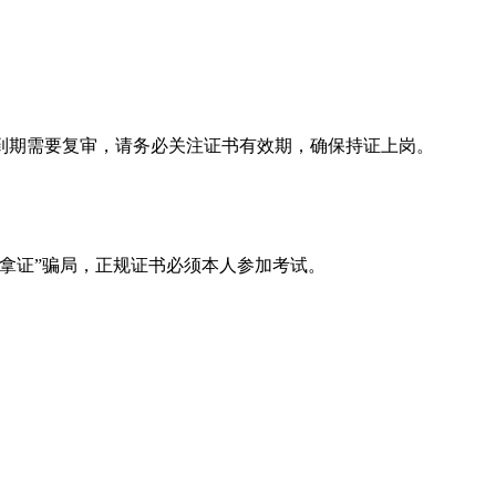
到期需要复审，请务必关注证书有效期，确保持证上岗。
拿证”骗局，正规证书必须本人参加考试。