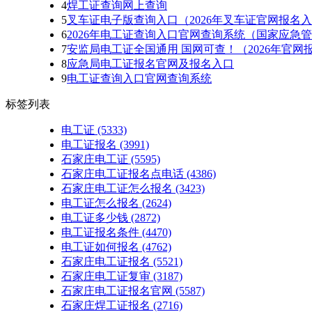
4
焊工证查询网上查询
5
叉车证电子版查询入口（2026年叉车证官网报名
6
2026年电工证查询入口官网查询系统（国家应急
7
安监局电工证全国通用 国网可查！（2026年官网
8
应急局电工证报名官网及报名入口
9
电工证查询入口官网查询系统
标签列表
电工证
(5333)
电工证报名
(3991)
石家庄电工证
(5595)
石家庄电工证报名点电话
(4386)
石家庄电工证怎么报名
(3423)
电工证怎么报名
(2624)
电工证多少钱
(2872)
电工证报名条件
(4470)
电工证如何报名
(4762)
石家庄电工证报名
(5521)
石家庄电工证复审
(3187)
石家庄电工证报名官网
(5587)
石家庄焊工证报名
(2716)