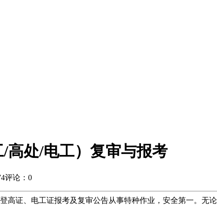
/高处/电工）复审与报考
4
评论：0
、登高证、电工证报考及复审公告从事特种作业，安全第一。无