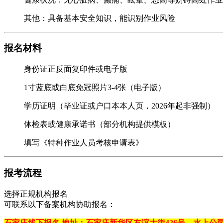
‌其他‌：具备基本安全知识，能识别作业风险
报名材料
身份证正反面复印件或电子版
1寸蓝底或白底免冠照片3-4张（电子版）
学历证明（毕业证或户口本本人页，2026年起非强制）
体检表或健康承诺书（部分机构提供模板）
填写《特种作业人员考核申请表》
报考流程
‌选择正规机构报名‌
可联系以下备案机构协助报名：
石家庄线下报名 地址：石家庄新华区友谊大街426号，水上公园