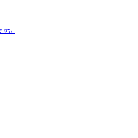
管理部）
）