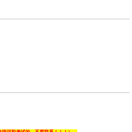
不能来培训和考试的，不要联系！！！）。