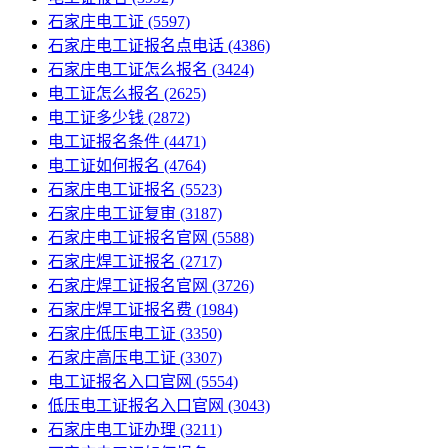
石家庄电工证
(5597)
石家庄电工证报名点电话
(4386)
石家庄电工证怎么报名
(3424)
电工证怎么报名
(2625)
电工证多少钱
(2872)
电工证报名条件
(4471)
电工证如何报名
(4764)
石家庄电工证报名
(5523)
石家庄电工证复审
(3187)
石家庄电工证报名官网
(5588)
石家庄焊工证报名
(2717)
石家庄焊工证报名官网
(3726)
石家庄焊工证报名费
(1984)
石家庄低压电工证
(3350)
石家庄高压电工证
(3307)
电工证报名入口官网
(5554)
低压电工证报名入口官网
(3043)
石家庄电工证办理
(3211)