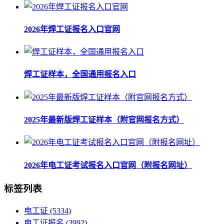
2026年焊工证报名入口官网
焊工证样本，全国通用报名入口
2025年最新版焊工证样本（附官网报名方式）
2026年电工证考试报名入口官网（附报名网址）
标签列表
电工证
(5334)
电工证报名
(3992)