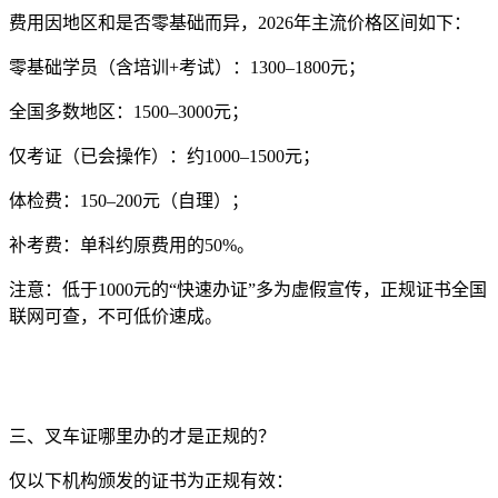
费用因地区和是否零基础而异，2026年主流价格区间如下：
‌零基础学员（含培训+考试）‌：‌1300–1800元‌；
全国多数地区：1500–3000元‌；
‌仅考证（已会操作）‌：约1000–1500元‌；
‌体检费‌：150–200元（自理）‌；
‌补考费‌：单科约原费用的50%‌。
注意：低于1000元的“快速办证”多为虚假宣传，‌正规证书全国
联网可查，不可低价速成‌‌。
‌三、叉车证哪里办的才是正规的？‌
‌仅以下机构颁发的证书为正规有效‌：