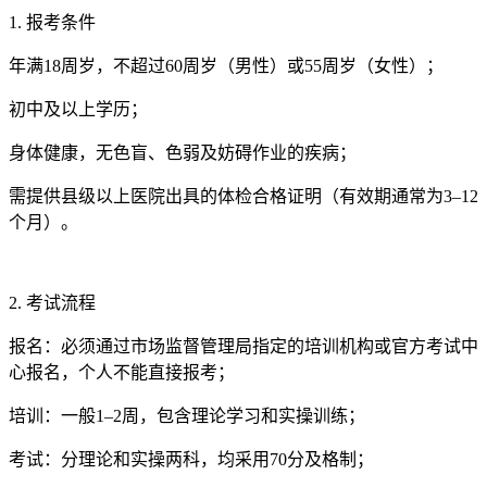
‌1. 报考条件‌
年满18周岁，不超过60周岁（男性）或55周岁（女性）‌；
初中及以上学历；
身体健康，无色盲、色弱及妨碍作业的疾病；
需提供县级以上医院出具的体检合格证明（有效期通常为3–12
个月）‌。
‌2. 考试流程‌
‌报名‌：必须通过‌市场监督管理局指定的培训机构‌或官方考试中
心报名，‌个人不能直接报考‌‌；
‌培训‌：一般1–2周，包含理论学习和实操训练；
‌考试‌：分理论和实操两科，均采用‌70分及格制‌‌；