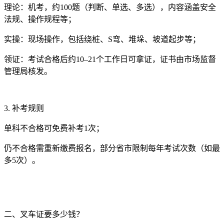
‌理论‌：机考，约100题（判断、单选、多选），内容涵盖安全
法规、操作规程等；
‌实操‌：现场操作，包括绕桩、S弯、堆垛、坡道起步等；
‌领证‌：考试合格后约‌10–21个工作日‌可拿证，证书由‌市场监督
管理局‌核发‌。
3. 补考规则‌
单科不合格可免费补考1次；
仍不合格需重新缴费报名，部分省市限制每年考试次数（如最
多5次）‌。
‌二、叉车证要多少钱？‌