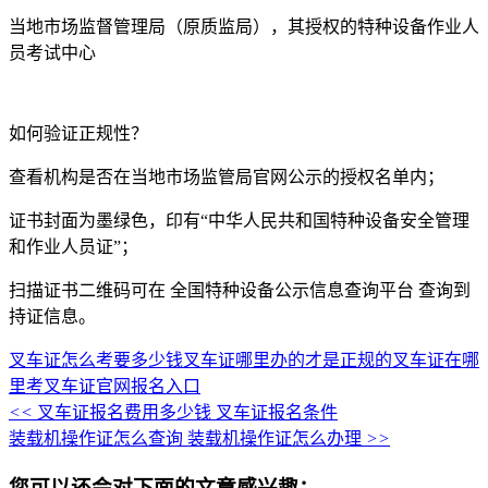
‌当地市场监督管理局‌（原质监局）‌‌，其授权的特种设备作业人
员考试中心‌‌
‌如何验证正规性？‌
查看机构是否在‌当地市场监管局官网‌公示的授权名单内；
证书封面为‌墨绿色‌，印有“中华人民共和国特种设备安全管理
和作业人员证”；
扫描证书二维码可在 ‌全国特种设备公示信息查询平台‌ 查询到
持证信息‌。
叉车证怎么考要多少钱
叉车证哪里办的才是正规的
叉车证在哪
里考
叉车证官网报名入口
<<
叉车证报名费用多少钱 叉车证报名条件
装载机操作证怎么查询 装载机操作证怎么办理
>>
您可以还会对下面的文章感兴趣：