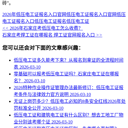
砖”。
2026年低压电工证报名入口官网
低压电工证报名入口官网
低压
电工证报名入口
低压电工证报名
低压电工证
<<
2026年石家庄考低压电工怎么收费？
石家庄考焊工证在哪报名 焊工证官网报名入口
>>
您可以还会对下面的文章感兴趣：
低压电工证多久能考下来？从报名到拿证的全流程时间
表
2026-03-10
零基础可以报考低压电工证吗？石家庄电工证在哪报
名？
2026-03-10
2026特种作业操作证管理办法最新修订：低压电工证报
考条件与法律效力官方说明
2026-03-10
无证上岗罚多少？低压电工必知的8条安全红线2026年处
罚标准全公开
2026-03-10
低压电工证和建筑电工证有什么区别？想去工地工厂物
业分别该考哪个证
2026-03-10