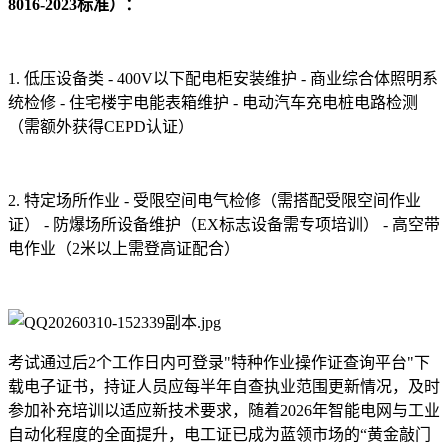
8016-2023标准）：
1. 低压设备类 - 400V以下配电柜安装维护 - 商业综合体照明系
统检修 - 住宅楼宇电能表箱维护 - 电动汽车充电桩电路检测
（需额外获得CEPD认证）
2. 特定场所作业 - 受限空间电气检修（需搭配受限空间作业
证） - 防爆场所设备维护（EX标志设备需专项培训） - 高空带
电作业（2米以上需登高证配合）
考试通过后2个工作日内可登录"特种作业操作证查询平台"下
载电子证书，持证人员应每半年自查执业范围更新情况，及时
参加补充培训以适应新技术要求，随着2026年智能电网与工业
自动化程度的全面提升，电工证已成为蓝领市场的“黄金敲门