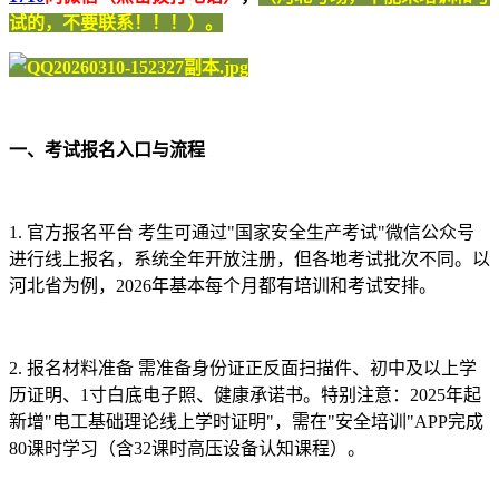
试的，不要联系！！！）。
一、考试报名入口与流程
1. 官方报名平台 考生可通过"国家安全生产考试"微信公众号
进行线上报名，系统全年开放注册，但各地考试批次不同。以
河北省为例，2026年基本每个月都有培训和考试安排。
2. 报名材料准备 需准备身份证正反面扫描件、初中及以上学
历证明、1寸白底电子照、健康承诺书。特别注意：2025年起
新增"电工基础理论线上学时证明"，需在"安全培训"APP完成
80课时学习（含32课时高压设备认知课程）。