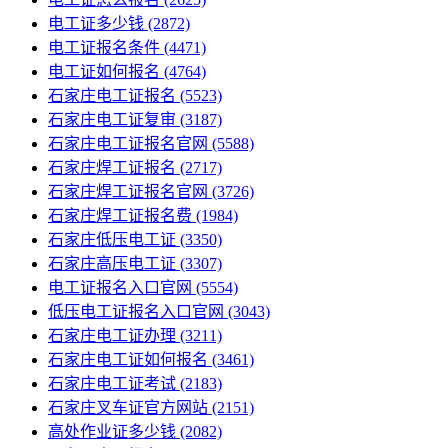
电工证多少钱
(2872)
电工证报名条件
(4471)
电工证如何报名
(4764)
石家庄电工证报名
(5523)
石家庄电工证复审
(3187)
石家庄电工证报名官网
(5588)
石家庄焊工证报名
(2717)
石家庄焊工证报名官网
(3726)
石家庄焊工证报名费
(1984)
石家庄低压电工证
(3350)
石家庄高压电工证
(3307)
电工证报名入口官网
(5554)
低压电工证报名入口官网
(3043)
石家庄电工证办理
(3211)
石家庄电工证如何报名
(3461)
石家庄电工证考试
(2183)
石家庄叉车证官方网站
(2151)
高处作业证多少钱
(2082)