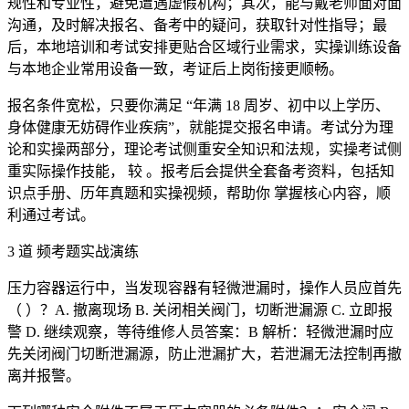
规性和专业性，避免遭遇虚假机构；其次，能与戴老师面对面
沟通，及时解决报名、备考中的疑问，获取针对性指导；最
后，本地培训和考试安排更贴合区域行业需求，实操训练设备
与本地企业常用设备一致，考证后上岗衔接更顺畅。
报名条件宽松，只要你满足 “年满 18 周岁、初中以上学历、
身体健康无妨碍作业疾病”，就能提交报名申请。考试分为理
论和实操两部分，理论考试侧重安全知识和法规，实操考试侧
重实际操作技能， 较 。报考后会提供全套备考资料，包括知
识点手册、历年真题和实操视频，帮助你 掌握核心内容，顺
利通过考试。
3 道 频考题实战演练
压力容器运行中，当发现容器有轻微泄漏时，操作人员应首先
（ ）？A. 撤离现场 B. 关闭相关阀门，切断泄漏源 C. 立即报
警 D. 继续观察，等待维修人员答案：B 解析：轻微泄漏时应
先关闭阀门切断泄漏源，防止泄漏扩大，若泄漏无法控制再撤
离并报警。