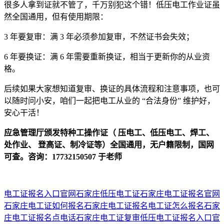
很多人拿到证就不管了，千万别犯这个错！低压电工作业证虽
然全国通用，但有使用期限：
3 年要复审：满 3 年必须参加复审，不然证书会失效；
6 年要换证：满 6 年需要重新换证，相当于更新你的从业资
格。
后续如果大家想知道复审、换证的具体流程和注意事项，也可
以随时问小安，咱们一起把电工从业的 “合法身份” 维护好，
安心干活！
应急管理厅颁发特种工操作证（ 压电工、低压电工、焊工、
处作业、 登高证、制冷证等）全国通用，无户籍限制，国网
可查。咨询：17732150507 于老师
电工证报名入口官网
石家庄低压电工证
石家庄电工证报名官网
石家庄电工证如何报名
石家庄电工证报名
电工证怎么报名
石家
庄电工证报名点电话
石家庄电工证复审
低压电工证报名入口官