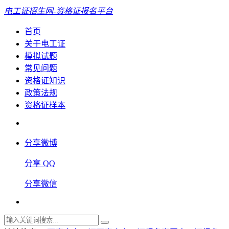
电工证招生网-资格证报名平台
首页
关于电工证
模拟试题
常见问题
资格证知识
政策法规
资格证样本
分享微博
分享 QQ
分享微信