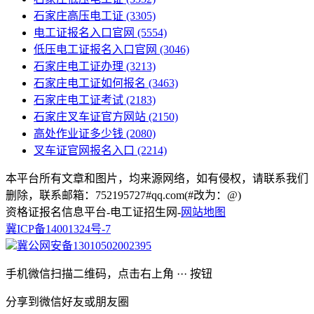
石家庄高压电工证
(3305)
电工证报名入口官网
(5554)
低压电工证报名入口官网
(3046)
石家庄电工证办理
(3213)
石家庄电工证如何报名
(3463)
石家庄电工证考试
(2183)
石家庄叉车证官方网站
(2150)
高处作业证多少钱
(2080)
叉车证官网报名入口
(2214)
本平台所有文章和图片，均来源网络，如有侵权，请联系我们
删除，联系邮箱：752195727#qq.com(#改为：@)
资格证报名信息平台-电工证招生网-
网站地图
冀ICP备14001324号-7
冀公网安备13010502002395
手机微信扫描二维码，点击右上角 ··· 按钮
分享到微信好友或朋友圈