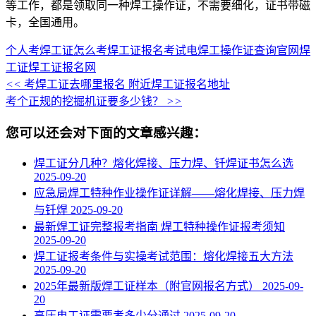
等工作，都是领取同一种焊工操作证，不需要细化，证书带磁
卡，全国通用。
个人考焊工证怎么考
焊工证报名考试
电焊工操作证查询官网
焊
工证
焊工证报名网
<<
考焊工证去哪里报名 附近焊工证报名地址
考个正规的挖掘机证要多少钱？
>>
您可以还会对下面的文章感兴趣：
焊工证分几种？熔化焊接、压力焊、钎焊证书怎么选
2025-09-20
应急局焊工特种作业操作证详解——熔化焊接、压力焊
与钎焊
2025-09-20
最新焊工证完整报考指南 焊工特种操作证报考须知
2025-09-20
焊工证报考条件与实操考试范围：熔化焊接五大方法
2025-09-20
2025年最新版焊工证样本（附官网报名方式）
2025-09-
20
高压电工证需要考多少分通过
2025-09-20