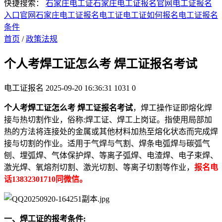
快捷搜索：
石家庄电工证
石家庄电工证报名官网
电工证报名
入口官网
石家庄电工证报名
电工证
电工证如何报名
电工证报名
条件
首页
/
政策法规
个人考焊工证怎么考 焊工证报名考试
电工证报名
2025-09-20 16:36:31
1031
0
个人考焊工证怎么考 焊工证报名考试
，焊工操作证即熔化焊
接与热切割作业，俗称:焊工证、焊工上岗证。指使用局部加
热的方法将连接处的金属或其他材料加热至熔化状态而完成焊
接与切割的作业。适用于气焊与气割、焊条电弧焊与碳弧气
刨、埋弧焊、气体保护焊、等离子弧焊、电渣焊、电子束焊、
激光焊、氧熔剂切割、激光切割、等离子切割等作业，
报名电
话13832301710同微信。
一、焊工证的报考条件: