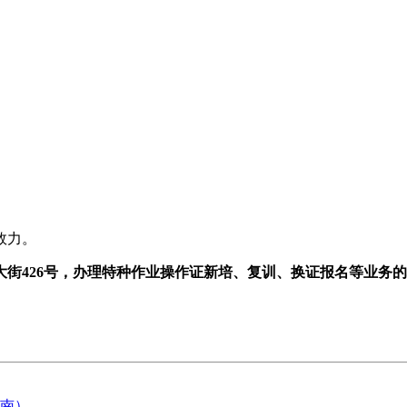
效力。
26号，办理特种作业操作证新培、复训、换证报名等业务的地方。咨
南）