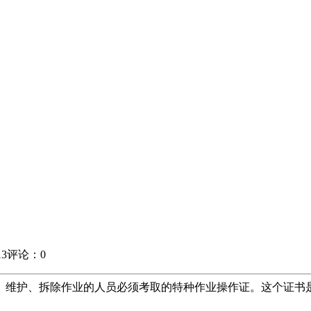
3
评论：0
、维护、拆除作业的人员必须考取的特种作业操作证。这个证书