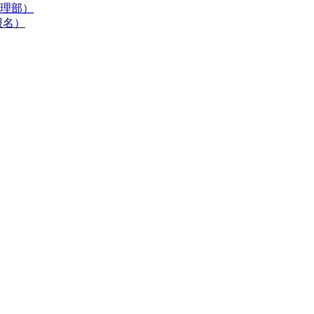
管理部）
报名）