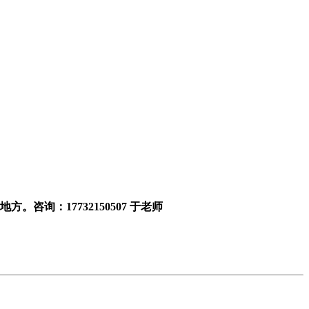
询：17732150507 于老师