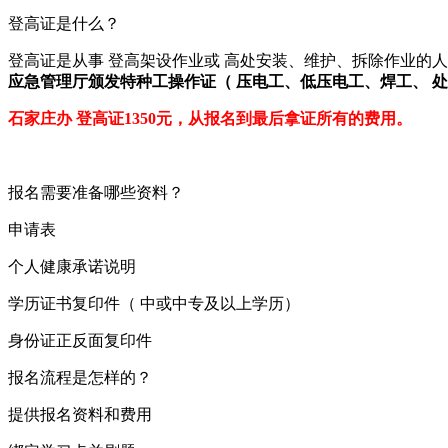
登高证是什么？
登高证是从事 登高架设作业或 高处安装、维护、拆除作业的
应急管理厅颁发特种工操作证（ 压电工、低压电工、焊工、 
石家庄办 登高证1350元，从报名到最后拿证所有的费用。
报名需要准备哪些资料？
申请表
个人健康承诺说明
学历证书复印件（ 中或中专及以上学历）
身份证正反面复印件
报名流程是怎样的？
提供报名资料和费用