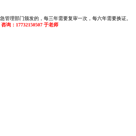
应急管理部门颁发的，每三年需要复审一次，每六年需要换证。
。
咨询：17732150507 于老师