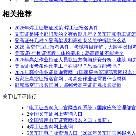
相关推荐
2026年焊工证取证政策 焊工证报名条件
叉车证是哪个部门发的？有效期几年？叉车证和电工证怎
登高证分几种？登高架设和高处安装维护拆除怎么选
2026 高空作业证报考条件、考试科目详解，大龄学员报
登高证6年换证流程与体检要求：恐高症能不能考？
2026年高处作业持证人员就业方向与薪资分析：建筑·电
登高证报考条件比电工严在哪里？恐高症能考吗？
2026年高空作业证查询官网 （国家应急管理部官网报名
石家庄高空证报名官网，考高处作业证需要什么材料
邯郸高空证报名官网，邯郸考高空证正规报名渠道
关于电工证排行
1
电工证查询入口官网查询系统（国家应急管理部官
2
全国叉车证网上查询入口
3
全国通用电工证官网报名入口（最新）
4
焊工证查询网上查询
5
叉车证电子版查询入口（2026年叉车证官网报名