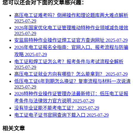
您可以还会对下面的文章感兴趣：
高压电工证难考吗？倒闸操作和理论题库两大难点解析
2025-07-29
2026年国家优化电工证管理推动特种作业领域减负增效
2025-07-29
安监局特种作业操作证焊工证官方查询网址
2025-07-29
2026年电工证报名全指南：官网入口、报考流程与防骗
攻略
2025-07-29
电工证和焊工证怎么考？报考条件与考试流程全解析
2025-07-29
高压电工证就业方向有哪些？怎么能拿到？
2025-07-29
低压电工证6年到期怎么换证？复审流程与材料一次说清
2025-07-29
2026特种作业操作证管理办法最新修订：低压电工证报
考条件与法律效力官方说明
2025-07-29
没有毕业证能不能考电工证？
2025-07-29
电工证电子证书官网查询下载入口
2025-07-29
相关文章