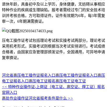
退休年龄，具备初中及以上学历，身体健康，无妨碍从事相应
特种作业的疾病或生理缺陷。报考者需经过专门的安全技术培
训并考核合格，方可取得证件。证件有效期为6年，每3年需复
审一次，6年期满需换证。
压电工操作证考试包括理论考试和实操考试两部分，理论考试
采用机考形式，实操考试则根据当次考试安排进行。考试成绩
合格者，由国家应急管理部颁发证件，全国通用，可异地申请
复审换证。
河北省高压电工操作证报名入口
高压电工操作证报名入口
高压
电工证报名入口
高压电工证报名
高压电工证
电工证
<<
特种作业操作证-上岗证（电工证、高空证、焊工证）报名
官网入口
高处作业操作证河北省报考条件是什么
>>