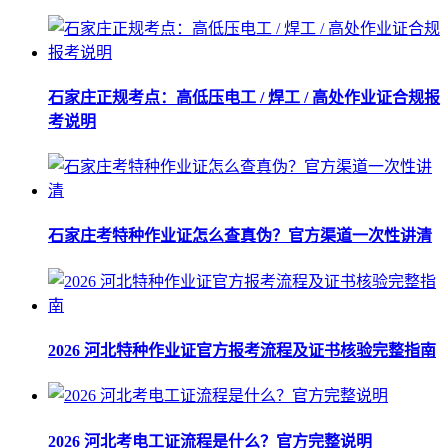
石家庄正规考点：高低压电工 / 焊工 / 高处作业证合规报
考说明
石家庄考特种作业证怎么查真伪？官方渠道一次性讲清
2026 河北特种作业证官方报考流程及证书核验完整指南
2026 河北考电工证流程是什么？官方完整说明