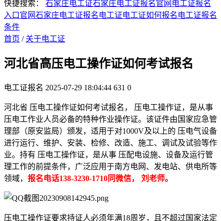
快捷搜索：
石家庄电工证
石家庄电工证报名官网
电工证报名
入口官网
石家庄电工证报名
电工证
电工证如何报名
电工证报名
条件
首页
/
关于电工证
河北省高压电工操作证如何考试报名
电工证报名
2025-07-29 18:04:44
631
0
河北省 压电工操作证如何考试报名， 压电工操作证，是从事
压电工作业人员必备的特种作业操作证。该证件由国家应急管
理部（原安监局）颁发，适用于对1000V及以上的 压电气设备
进行运行、维护、安装、检修、改造、施工、调试及试验等作
业。持有 压电工操作证，是从事 压配电设施、设备及运行管
理工作的前提条件，广泛应用于南方电网、发电站、供电所等
领域，
报名电话138-3230-1710同微信， 刘老师。
压电工操作证要求持证人必须年满18周岁，且不超过国家法定