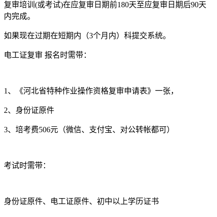
复审培训(或考试)在应复审日期前180天至应复审日期后90天
内完成。
如果现在过期在短期内（3个月内）科提交系统。
电工证复审 报名时需带：
1、《河北省特种作业操作资格复审申请表》一张，
2、身份证原件
3、培考费506元（微信、支付宝、对公转帐都可）
考试时需带：
身份证原件、电工证原件、初中以上学历证书