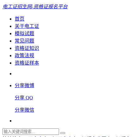
电工证招生网-资格证报名平台
首页
关于电工证
模拟试题
常见问题
资格证知识
政策法规
资格证样本
分享微博
分享 QQ
分享微信