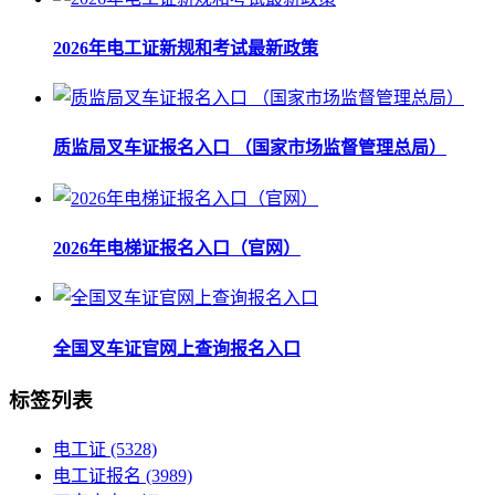
2026年电工证新规和考试最新政策
质监局叉车证报名入口 （国家市场监督管理总局）
2026年电梯证报名入口（官网）
全国叉车证官网上查询报名入口
标签列表
电工证
(5328)
电工证报名
(3989)