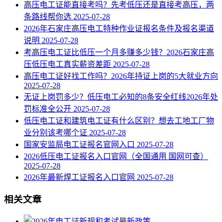
高压电工证能直接考吗？先考低压还是直接考高压，两
条路线帮你选
2025-07-28
2026年石家庄高压电工特种作业证报名条件及报名渠道
说明
2025-07-28
考高压电工证比低压一个月多赚多少钱？2026石家庄高
压低压电工真实薪资差距
2025-07-28
高压电工证好找工作吗？2026年持证上岗的5大就业方向
2025-07-28
无证上岗罚多少？低压电工必知的8条安全红线2026年处
罚标准全公开
2025-07-28
低压电工证和建筑电工证有什么区别？想去工地工厂物
业分别该考哪个证
2025-07-28
国家安监局电工证报名官网入口
2025-07-28
2026低压电工证报名入口官网（全国通用 国网可查）
2025-07-28
2026年最新焊工证报名入口官网
2025-07-28
相关文章