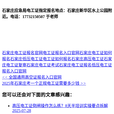
石家庄应急局电工证指定报名地点：石家庄新华区水上公园附
近。电话：17732150507 于老师
石家庄电工证报名官网
电工证报名入口官网
石家庄电工证如何
报名
石家庄低压电工证
电工证如何报名
石家庄高压电工证
石家
庄电工证复审
石家庄电工证考试
石家庄电工证报名
低压电工证
报名入口官网
<<
全国通用高空证报名入口官网
2025年石家庄考一个正规电工证需要多少钱
>>
您可以还会对下面的文章感兴趣：
高压电工证倒闸操作怎么练？8天半培训实操要点拆解
2025-07-28