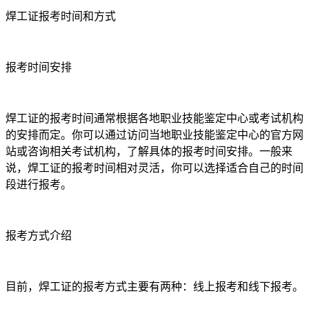
焊工证报考时间和方式
报考时间安排
焊工证的报考时间通常根据各地职业技能鉴定中心或考试机构
的安排而定。你可以通过访问当地职业技能鉴定中心的官方网
站或咨询相关考试机构，了解具体的报考时间安排。一般来
说，焊工证的报考时间相对灵活，你可以选择适合自己的时间
段进行报考。
报考方式介绍
目前，焊工证的报考方式主要有两种：线上报考和线下报考。