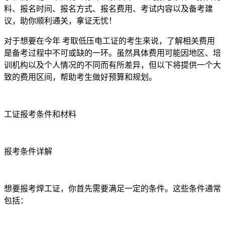
料、报名时间、报名方式、报名费用、考试内容以及备考建
议，助你顺利通关，拿证无忧！
对于想要在今年 考取低压电工证的考生来说，了解相关费用
是备考过程中不可或缺的一环。虽然具体费用可能因地区、培
训机构以及个人情况的不同而有所差异，但以下将提供一个大
致的费用区间，帮助考生做好预算和规划。
工证报考条件和材料
报考条件详解
想要报考焊工证，你首先需要满足一定的条件。这些条件通常
包括：