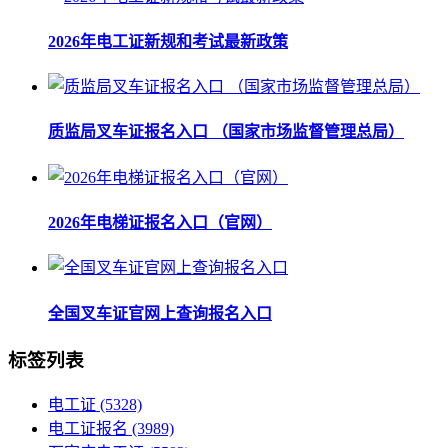
2026年电工证新规和考试最新政策
质监局叉车证报名入口 （国家市场监督管理总局）
2026年电梯证报名入口（官网）
全国叉车证官网上查询报名入口
标签列表
电工证
(5328)
电工证报名
(3989)