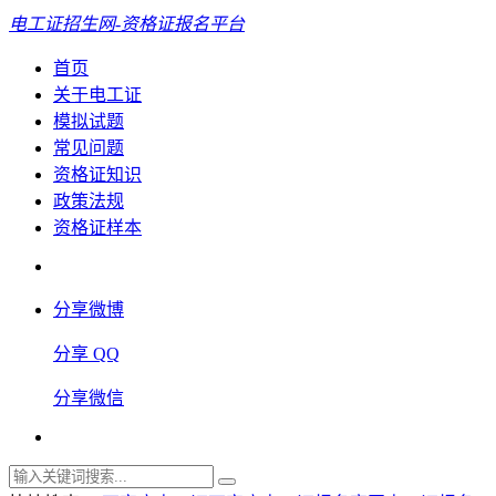
电工证招生网-资格证报名平台
首页
关于电工证
模拟试题
常见问题
资格证知识
政策法规
资格证样本
分享微博
分享 QQ
分享微信