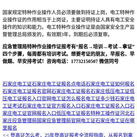
国家规定特种作业操作人员必须要做到持证上岗，电工特种作
业操作证的作用相当于上岗证，主要证明持证人具有电工安全
操作的知识和能力。电工特种作业操作证是由国家安全生产监
督管理总局颁发的，有效期3年，到期后必须复审。
应急管理局特种作业操作证报考有“报名→培训→考试→拿证”
四个步骤，每周都有培训考试。想要考证的朋友，早报名、早
做题、早安排考试！咨询电话：17732150507 微信同号
石家庄电工证
石家庄电工证报名点电话
石家庄电工证如何报名
石家庄电工证报名官网
石家庄电工证报名
石家庄低压电工证
低
压电工证报名入口官网
电工证怎么报名
电工证多少钱
石家庄电
工证考试
石家庄电工证官方报名入口
石家庄电工证报名入口
石
家庄电工证官网报名入口
低压电工证报名
特种工操作证
河北石
家庄应急管理局
国家应急管理局官网电工证
石家庄电工证在哪
里报名
<<
登高证怎么考，25年登高证报考全流程指南，从报名到拿