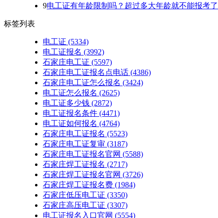
9
电工证有年龄限制吗？超过多大年龄就不能报考了
标签列表
电工证
(5334)
电工证报名
(3992)
石家庄电工证
(5597)
石家庄电工证报名点电话
(4386)
石家庄电工证怎么报名
(3424)
电工证怎么报名
(2625)
电工证多少钱
(2872)
电工证报名条件
(4471)
电工证如何报名
(4764)
石家庄电工证报名
(5523)
石家庄电工证复审
(3187)
石家庄电工证报名官网
(5588)
石家庄焊工证报名
(2717)
石家庄焊工证报名官网
(3726)
石家庄焊工证报名费
(1984)
石家庄低压电工证
(3350)
石家庄高压电工证
(3307)
电工证报名入口官网
(5554)