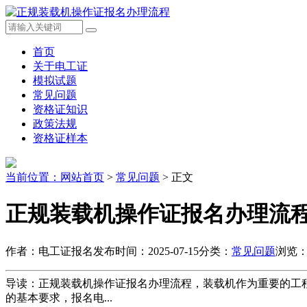
首页
关于电工证
模拟试题
常见问题
资格证知识
政策法规
资格证样本
当前位置：
网站首页
>
常见问题
> 正文
正规装载机操作证报名办理流
作者：电工证报名
发布时间：2025-07-15
分类：
常见问题
浏览：
导读：正规装载机操作证报名办理流程，装载机作为重要的工
的基本要求，报名电...