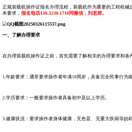
正规装载机操作证报名办理流程，装载机作为重要的工程机械
本要求，
报名电话138-3230-1710同微信，刘老师。
一、了解办理要求
在办理装载机操作证之前，首先需要了解相关的办理要求和条
1.年龄要求：通常要求操作者年满18周岁，具备完全民事行为
2.学历要求：一般要求操作者具备初中及以上学历。
3.健康状况：要求操作者身体健康，无色盲、无重大疾病等妨