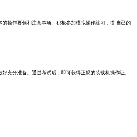
的操作要领和注意事项。积极参加模拟操作练习，提 自己的
做好充分准备。通过考试后，即可获得正规的装载机操作证。