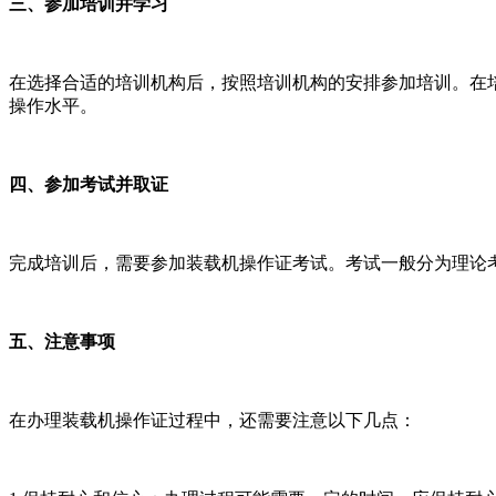
三、参加培训并学习
在选择合适的培训机构后，按照培训机构的安排参加培训。在
操作水平。
四、参加考试并取证
完成培训后，需要参加装载机操作证考试。考试一般分为理论
五、注意事项
在办理装载机操作证过程中，还需要注意以下几点：