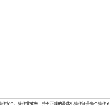
操作安全、提作业效率，持有正规的装载机操作证是每个操作者