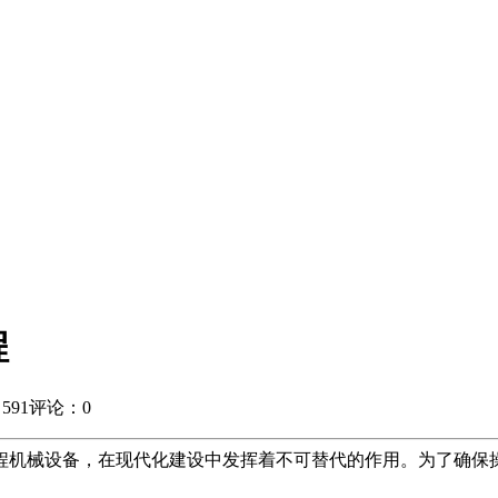
程
591
评论：0
程机械设备，在现代化建设中发挥着不可替代的作用。为了确保