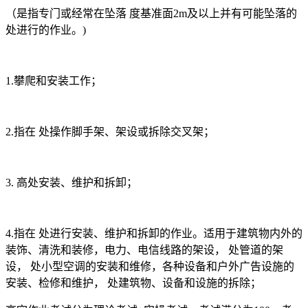
（是指专门或经常在坠落 度基准面2m及以上并有可能坠落的
处进行的作业。)
1.攀爬和安装工作；
2.指在 处操作脚手架、架设或拆除交叉架；
3. 高处安装、维护和拆卸；
4.指在 处进行安装、维护和拆卸的作业。适用于建筑物内外的
装饰、清洗和装修，电力、电信线路的架设， 处管道的架
设， 处小型空调的安装和维修，各种设备和户外广告设施的
安装、检修和维护， 处建筑物、设备和设施的拆除；