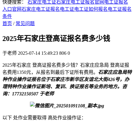
快捷搜索：
石家庄电工证
石家庄电工证报名官网
电工证报名
入口官网
石家庄电工证报名
电工证
电工证如何报名
电工证报名
条件
首页
/
常见问题
2025年石家庄登高证报名费多少钱
于老师
2025-07-14 15:49:23
806
0
2025年石家庄 登高证报名费多少钱？石家庄应急局 登高证报
名费用1350元，从报名到最后下证所有费用。
石家庄应急局特
种作业操作证报名位于石家庄市新华区友谊北大街426号，办
理特种作业操作证新培、复训、换证报名等业务的地方。咨
询：17732150507 于老师
以下 处作业需要取得 高处作业操作证：