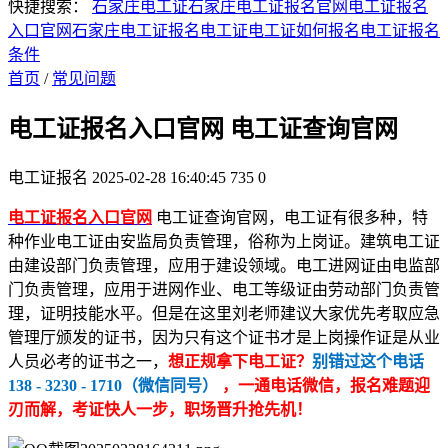
快捷搜索：
石家庄电工证
石家庄电工证报名官网
电工证报名
入口官网
石家庄电工证报名
电工证
电工证如何报名
电工证报名
条件
首页
/
常见问题
电工证报名入口官网 电工证查询官网
电工证报名
2025-02-28 16:40:45
735
0
电工证报名入口官网
电工证查询官网，电工证有很多种，特
种作业电工证由安监局负责管理，俗称为上岗证。建筑电工证
由建设部门负责管理，应用于建设领域。电工进网证由电监部
门负责管理，应用于进网作业、电工等级证由劳动部门负责管
理，证明技能水平。但是在这里刘老师建议大家优先考取应急
管理厅颁发的证书，因为只有这个证书才是上岗操作证是从业
人员必考的证书之一，
想正规拿下电工证？
别错过这个电话
138 - 3230 - 1710（微信同号）
，一通电话微信，报名难题迎
刃而解，考证快人一步，职场晋升抢先机！