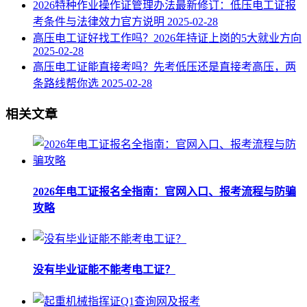
2026特种作业操作证管理办法最新修订：低压电工证报
考条件与法律效力官方说明
2025-02-28
高压电工证好找工作吗？2026年持证上岗的5大就业方向
2025-02-28
高压电工证能直接考吗？先考低压还是直接考高压，两
条路线帮你选
2025-02-28
相关文章
2026年电工证报名全指南：官网入口、报考流程与防骗
攻略
没有毕业证能不能考电工证？