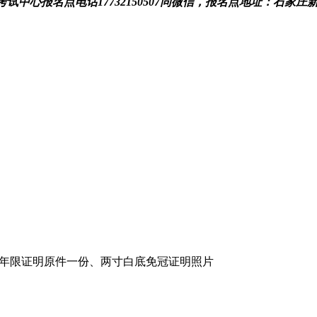
考试中心报名点电话17732150507同微信，报名点地址：石家
作年限证明原件一份、两寸白底免冠证明照片