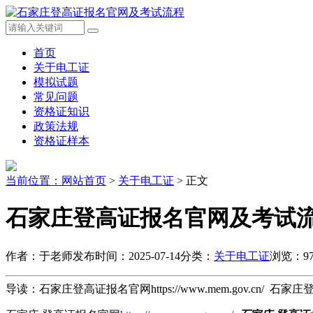
首页
关于电工证
模拟试题
常见问题
资格证知识
政策法规
资格证样本
当前位置：
网站首页
>
关于电工证
> 正文
石家庄登高证报名官网及考试
作者：于老师
发布时间：2025-07-14
分类：
关于电工证
浏览：97
导读：石家庄登高证报名官网https://www.mem.gov.cn/