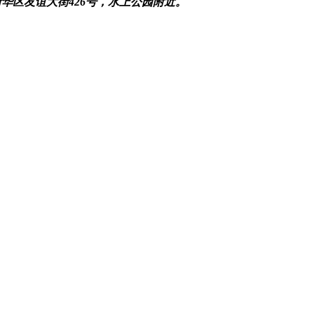
庄新华区友谊大街426号，水上公园附近。