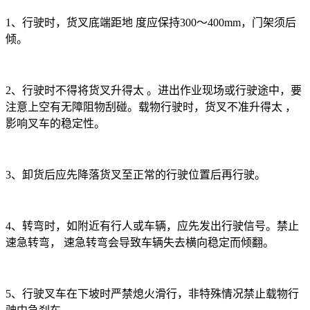
1、行驶时，货叉底端距地 度应保持300～400mm，门架须后
倾。
2、行驶时不得将货叉升得太 。进出作业现场或行驶途中，要
注意上空有无障阻物刮碰。载物行驶时，货叉不准升得太 ，
影响叉车的稳定性。
3、卸货后应先降落货叉至正常的行驶位置后再行驶。
4、转弯时，如附近有行人或车辆，应先发出行驶信号。禁止
速急转弯， 速急转弯会导致车辆失去横向稳定而倾翻。
5、行驶叉车在下坡时严禁熄火滑行，非特殊情况禁止载物行