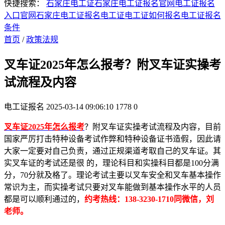
快捷搜索：
石家庄电工证
石家庄电工证报名官网
电工证报名
入口官网
石家庄电工证报名
电工证
电工证如何报名
电工证报名
条件
首页
/
政策法规
叉车证2025年怎么报考？附叉车证实操考
试流程及内容
电工证报名
2025-03-14 09:06:10
1778
0
叉车证2025年怎么报考
？附叉车证实操考试流程及内容，目前
国家严厉打击特种设备考试作弊和特种设备证书造假，因此请
大家一定要对自己负责，通过正规渠道考取自己的叉车证。其
实叉车证的考试还是很 的，理论科目和实操科目都是100分满
分，70分就及格了。理论考试主要以叉车安全和叉车基本操作
常识为主，而实操考试只要对叉车能做到基本操作水平的人员
都是可以顺利通过的，
约考热线：138-3230-1710同微信，刘
老师。