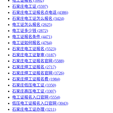
电工证报名
(3992)
石家庄电工证
(5597)
石家庄电工证报名点电话
(4386)
石家庄电工证怎么报名
(3424)
电工证怎么报名
(2625)
电工证多少钱
(2872)
电工证报名条件
(4471)
电工证如何报名
(4764)
石家庄电工证报名
(5523)
石家庄电工证复审
(3187)
石家庄电工证报名官网
(5588)
石家庄焊工证报名
(2717)
石家庄焊工证报名官网
(3726)
石家庄焊工证报名费
(1984)
石家庄低压电工证
(3350)
石家庄高压电工证
(3307)
电工证报名入口官网
(5554)
低压电工证报名入口官网
(3043)
石家庄电工证办理
(3211)