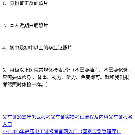
1、身份证正反面照片
2、本人近期白底照片
4、初中及初中以上的毕业证照片
5、县级以上医院常规体检表1份（不需要抽血、不需要化验，
只需要体检身 、体重、视力、听力、色变即可。就和我们报
考驾照时体检一样。）
叉车证2025年怎么报考
叉车证实操考试流程及内容
叉车证报名
入口
<<
2025年高压电工证报考官网入口（国家应急管理厅）