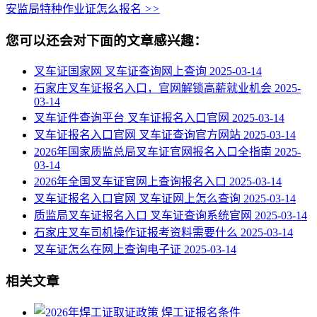
安监局特种作业证怎么报名
>>
您可以还会对下面的文章感兴趣：
叉车证国家网 叉车证查询网上查询
2025-03-14
石家庄叉车证报名入口，官网解锁高薪就业机会
2025-
03-14
叉车证件查询平台 叉车证报名入口官网
2025-03-14
叉车证报名入口官网 叉车证查询官方网站
2025-03-14
2026年国家质监总局叉车证官网报名入口全指南
2025-
03-14
2026年全国叉车证官网上查询报名入口
2025-03-14
叉车证报名入口官网 叉车证网上怎么查询
2025-03-14
质监局叉车证报名入口 叉车证查询系统官网
2025-03-14
石家庄叉车司机操作证报考资料需要什么
2025-03-14
叉车证怎么在网上查询电子证
2025-03-14
相关文章