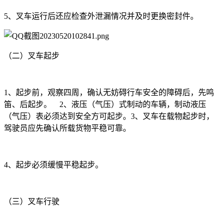
5、叉车运行后还应检查外泄漏情况并及时更换密封件。
（二）叉车起步
1、起步前，观察四周，确认无妨碍行车安全的障碍后，先鸣
笛、后起步。 2、液压（气压）式制动的车辆，制动液压
（气压）表必须达到安全方可起步。3、叉车在载物起步时，
驾驶员应先确认所载货物平稳可靠。
4、起步必须缓慢平稳起步。
（三）叉车行驶