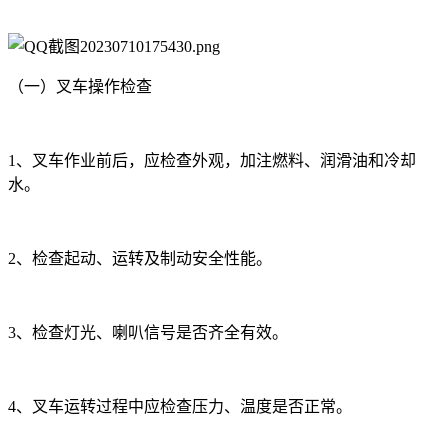
（一）叉车操作检查
1、叉车作业前后，应检查外观，加注燃料、润滑油和冷却
水。
2、检查起动、运转及制动安全性能。
3、检查灯光、喇叭信号是否齐全有效。
4、叉车运转过程中应检查压力、温度是否正常。