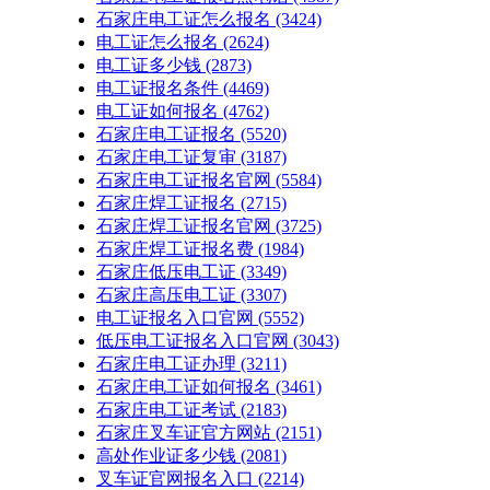
石家庄电工证怎么报名
(3424)
电工证怎么报名
(2624)
电工证多少钱
(2873)
电工证报名条件
(4469)
电工证如何报名
(4762)
石家庄电工证报名
(5520)
石家庄电工证复审
(3187)
石家庄电工证报名官网
(5584)
石家庄焊工证报名
(2715)
石家庄焊工证报名官网
(3725)
石家庄焊工证报名费
(1984)
石家庄低压电工证
(3349)
石家庄高压电工证
(3307)
电工证报名入口官网
(5552)
低压电工证报名入口官网
(3043)
石家庄电工证办理
(3211)
石家庄电工证如何报名
(3461)
石家庄电工证考试
(2183)
石家庄叉车证官方网站
(2151)
高处作业证多少钱
(2081)
叉车证官网报名入口
(2214)