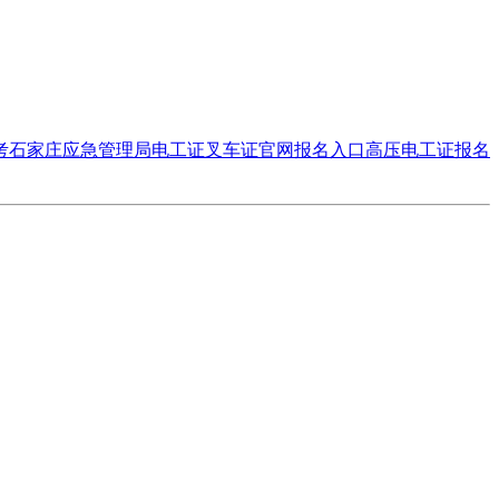
考
石家庄应急管理局电工证
叉车证官网报名入口
高压电工证报名