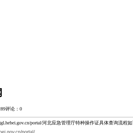
网
89
评论：0
l.hebei.gov.cn/portal/河北应急管理厅特种操作证具体查询流
ebei.gov.cn/portal/