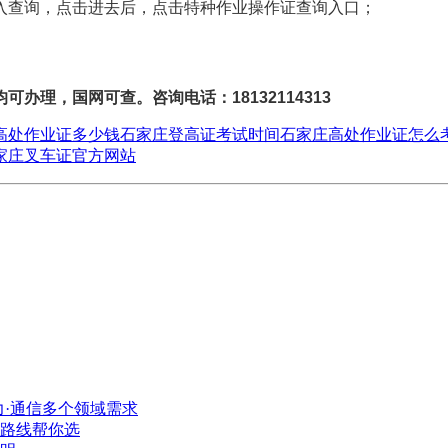
入查询，点击进去后，点击特种作业操作证查询入口；
理，国网可查。咨询电话：18132114313
高处作业证多少钱
石家庄登高证考试时间
石家庄高处作业证怎么
家庄叉车证官方网站
力·通信多个领域需求
路线帮你选