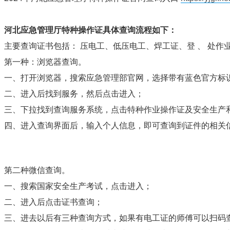
河北应急管理厅特种操作证具体查询流程如下：
主要查询证书包括： 压电工、低压电工、焊工证、登 、 处作
第一种：浏览器查询。
一、打开浏览器，搜索应急管理部官网，选择带有蓝色官方标
二、进入后找到服务，然后点击进入；
三、下拉找到查询服务系统，点击特种作业操作证及安全生产
四、进入查询界面后，输入个人信息，即可查询到证件的相关
第二种微信查询。
一、搜索国家安全生产考试，点击进入；
二、进入后点击证书查询；
三、进去以后有三种查询方式，如果有电工证的师傅可以扫码