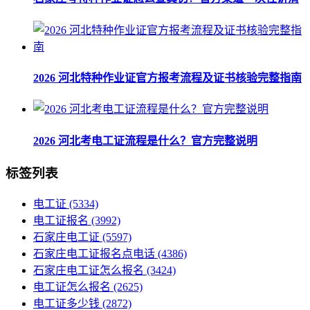
2026 河北特种作业证官方报考流程及证书核验完整指南
2026 河北考电工证流程是什么？官方完整说明
标签列表
电工证
(5334)
电工证报名
(3992)
石家庄电工证
(5597)
石家庄电工证报名点电话
(4386)
石家庄电工证怎么报名
(3424)
电工证怎么报名
(2625)
电工证多少钱
(2872)