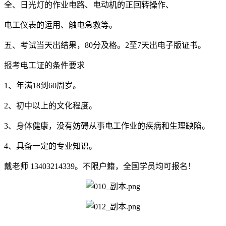
全、日光灯的作业电路、电动机的正回转操作、
电工仪表的运用、触电急救等。
五、考试当天出结果，80分及格。2至7天出电子版证书。
报考电工证的条件要求
1、年满18到60周岁。
2、初中以上的文化程度。
3、身体健康，没有妨碍从事电工作业的疾病和生理缺陷。
4、具备一定的专业知识。
戴老师 13403214339。不限户籍，全国学员均可报名！