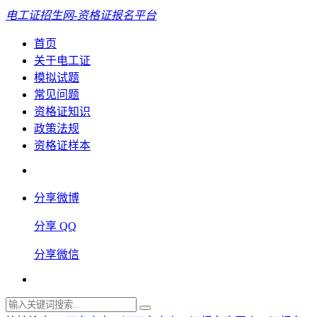
电工证招生网-资格证报名平台
首页
关于电工证
模拟试题
常见问题
资格证知识
政策法规
资格证样本
分享微博
分享 QQ
分享微信