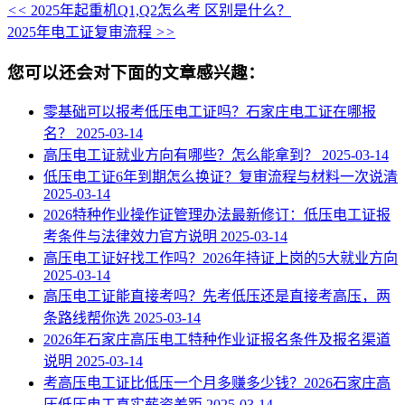
<<
2025年起重机Q1,Q2怎么考 区别是什么？
2025年电工证复审流程
>>
您可以还会对下面的文章感兴趣：
零基础可以报考低压电工证吗？石家庄电工证在哪报
名？
2025-03-14
高压电工证就业方向有哪些？怎么能拿到？
2025-03-14
低压电工证6年到期怎么换证？复审流程与材料一次说清
2025-03-14
2026特种作业操作证管理办法最新修订：低压电工证报
考条件与法律效力官方说明
2025-03-14
高压电工证好找工作吗？2026年持证上岗的5大就业方向
2025-03-14
高压电工证能直接考吗？先考低压还是直接考高压，两
条路线帮你选
2025-03-14
2026年石家庄高压电工特种作业证报名条件及报名渠道
说明
2025-03-14
考高压电工证比低压一个月多赚多少钱？2026石家庄高
压低压电工真实薪资差距
2025-03-14