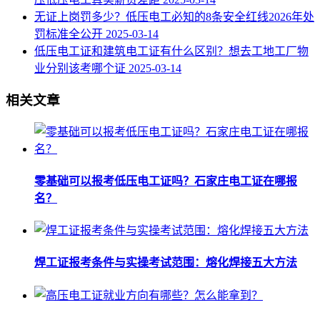
无证上岗罚多少？低压电工必知的8条安全红线2026年处
罚标准全公开
2025-03-14
低压电工证和建筑电工证有什么区别？想去工地工厂物
业分别该考哪个证
2025-03-14
相关文章
零基础可以报考低压电工证吗？石家庄电工证在哪报
名？
焊工证报考条件与实操考试范围：熔化焊接五大方法