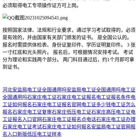
必须取得电工专项操作证方可上岗。
按照国家法律、法规和行业要求，通过学习考试取得的，必须
是有效的，并由国家有关部门颁发的证书。 是全国公认的。
报名时需提供体检表、身份证复印件、学历证明复印件。 3 张
一寸红底和光头照片。 报名后，可根据情况安排考试。 考试
分为理论和实践两个部分。 两门科目通过后，约1个月即可拿
到证书。
河北安监局电工证全国通用吗
安监局电工证全国通用吗
电工证
全国通用吗
石家庄电工证
石家庄电工证报名
电工证报名条件
电
工证如何报名
石家庄电工证报名官网
电工证多少钱
电工证怎么
报名
石家庄电工证复审
石家庄低压电工证
石家庄高压电工证
电
工证报名入口官网
石家庄电工证报名点电话
石家庄电工证办理
石家庄电工证考试
石家庄电工证如何报名
安监局电工证官网报
名入口
新版低压电工证样本