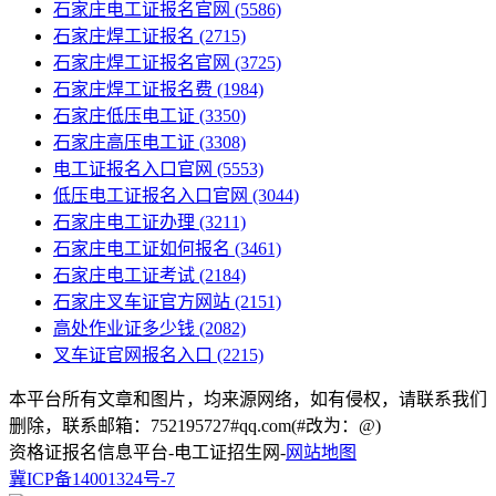
石家庄电工证报名官网
(5586)
石家庄焊工证报名
(2715)
石家庄焊工证报名官网
(3725)
石家庄焊工证报名费
(1984)
石家庄低压电工证
(3350)
石家庄高压电工证
(3308)
电工证报名入口官网
(5553)
低压电工证报名入口官网
(3044)
石家庄电工证办理
(3211)
石家庄电工证如何报名
(3461)
石家庄电工证考试
(2184)
石家庄叉车证官方网站
(2151)
高处作业证多少钱
(2082)
叉车证官网报名入口
(2215)
本平台所有文章和图片，均来源网络，如有侵权，请联系我们
删除，联系邮箱：752195727#qq.com(#改为：@)
资格证报名信息平台-电工证招生网-
网站地图
冀ICP备14001324号-7