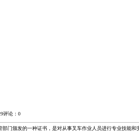
9
评论：0
管部门颁发的一种证书，是对从事叉车作业人员进行专业技能和