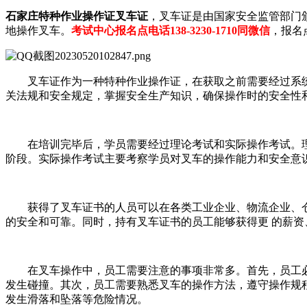
石家庄特种作业操作证叉车证
，叉车证是由国家安全监管部门
地操作叉车。
考试中心报名点电话138-3230-1710同微信
，报名
叉车证作为一种特种作业操作证，在获取之前需要经过系统
关法规和安全规定，掌握安全生产知识，确保操作时的安全性
在培训完毕后，学员需要经过理论考试和实际操作考试。理
阶段。实际操作考试主要考察学员对叉车的操作能力和安全意
获得了叉车证书的人员可以在各类工业企业、物流企业、仓储
的安全和可靠。同时，持有叉车证书的员工能够获得更 的薪
在叉车操作中，员工需要注意的事项非常多。首先，员工必
发生碰撞。其次，员工需要熟悉叉车的操作方法，遵守操作规
发生滑落和坠落等危险情况。