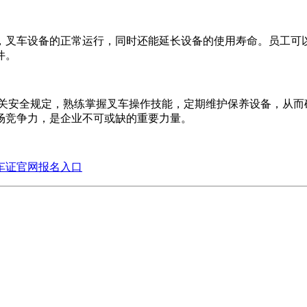
叉车设备的正常运行，同时还能延长设备的使用寿命。员工可以
件。
安全规定，熟练掌握叉车操作技能，定期维护保养设备，从而确
场竞争力，是企业不可或缺的重要力量。
车证官网报名入口