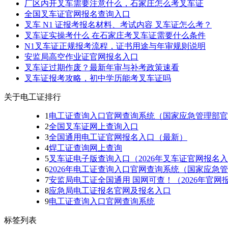
厂区内开叉车需要注意什么，石家庄怎么考叉车证
全国叉车证官网报名查询入口
叉车 N1 证报考报名材料、考试内容 叉车证怎么考？
叉车证实操考什么 在石家庄考叉车证需要什么条件
N1叉车证正规报考流程，证书用途与年审规则说明
安监局高空作业证官网报名入口
叉车证过期作废？最新年审与补考政策速看
叉车证报考攻略，初中学历能考叉车证吗
关于电工证排行
1
电工证查询入口官网查询系统（国家应急管理部官
2
全国叉车证网上查询入口
3
全国通用电工证官网报名入口（最新）
4
焊工证查询网上查询
5
叉车证电子版查询入口（2026年叉车证官网报名
6
2026年电工证查询入口官网查询系统（国家应急
7
安监局电工证全国通用 国网可查！（2026年官网
8
应急局电工证报名官网及报名入口
9
电工证查询入口官网查询系统
标签列表