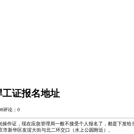
焊工证报名地址
8
评论：0
岗操作证，现在应急管理局一般不接受个人报名了，都是下发给
：石家庄市新华区友谊大街与北二环交口（水上公园附近）。