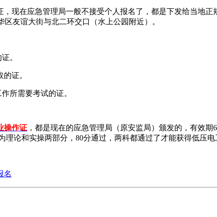
证，现在应急管理局一般不接受个人报名了，都是下发给当地正
华区友谊大街与北二环交口（水上公园附近）。
的证。
取的证。
工作所需要考试的证。
业操作证
，都是现在的应急管理局（原安监局）颁发的，有效期
为理论和实操两部分，80分通过，两科都通过了才能获得低压电
报名