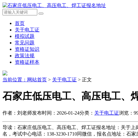
首页
关于电工证
模拟试题
常见问题
资格证知识
政策法规
资格证样本
当前位置：
网站首页
>
关于电工证
> 正文
石家庄低压电工、高压电工、
作者：刘老师
发布时间：2026-01-24
分类：
关于电工证
浏览：99
导读：石家庄低压电工、高压电工、焊工证报名地址：关于上
名，考试中心电话：138-3230-1710同微信，报名点地址