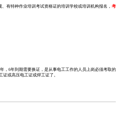
规、有特种作业培训考试资格证的培训学校或培训机构报名，
考
6年，6年到期需要换证，是从事电工工作的人员上岗必须考取的
工证或
高
压电工证或焊工证了。