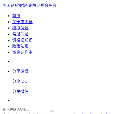
电工证招生网-资格证报名平台
首页
关于电工证
模拟试题
常见问题
资格证知识
政策法规
资格证样本
分享微博
分享 QQ
分享微信