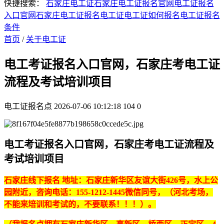
快捷搜索：
石家庄电工证
石家庄电工证报名官网
电工证报名
入口官网
石家庄电工证报名
电工证
电工证如何报名
电工证报名
条件
首页
/
关于电工证
电工考证报名入口官网，石家庄考电工证
流程及考试培训项目
电工证报名点
2026-07-06 10:12:18
104
0
电工考证报名入口官网，石家庄考电工证流程及
考试培训项目
石家庄线下报名 地址：石家庄新华区友谊大街426号，水上公
园附近，咨询电话：155-1212-1445微信同号，（河北考场，
不能来培训和考试的，不要联系！！！）。