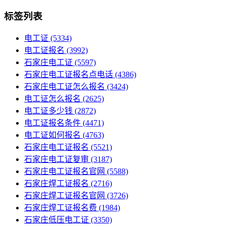
标签列表
电工证
(5334)
电工证报名
(3992)
石家庄电工证
(5597)
石家庄电工证报名点电话
(4386)
石家庄电工证怎么报名
(3424)
电工证怎么报名
(2625)
电工证多少钱
(2872)
电工证报名条件
(4471)
电工证如何报名
(4763)
石家庄电工证报名
(5521)
石家庄电工证复审
(3187)
石家庄电工证报名官网
(5588)
石家庄焊工证报名
(2716)
石家庄焊工证报名官网
(3726)
石家庄焊工证报名费
(1984)
石家庄低压电工证
(3350)