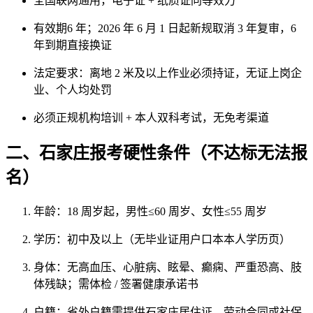
全国联网通用，电子证 + 纸质证同等效力
有效期
6 年
；
2026 年 6 月 1 日起新规取消 3 年复审，6
年到期直接换证
法定要求：离地 2 米及以上作业必须持证，无证上岗企
业、个人均处罚
必须
正规机构培训 + 本人双科考试
，无免考渠道
二、石家庄报考硬性条件（不达标无法报
名）
年龄
：18 周岁起，男性≤60 周岁、女性≤55 周岁
学历
：初中及以上（无毕业证用户口本本人学历页）
身体
：无高血压、心脏病、眩晕、癫痫、严重恐高、肢
体残缺；需体检 / 签署健康承诺书
户籍
：省外户籍需提供石家庄居住证、劳动合同或社保