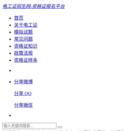
电工证招生网-资格证报名平台
首页
关于电工证
模拟试题
常见问题
资格证知识
政策法规
资格证样本
分享微博
分享 QQ
分享微信