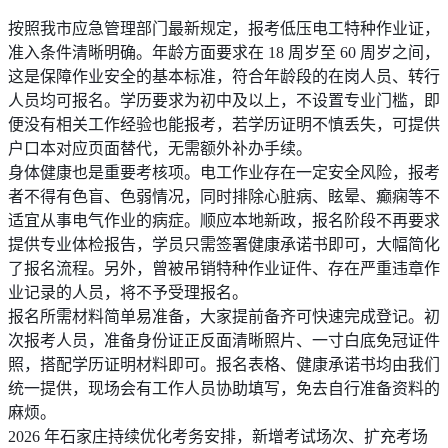
按照我市应急管理部门最新规定，报考低压电工特种作业证，
准入条件清晰明确。年龄方面要求在 18 周岁至 60 周岁之间，
这是保障作业安全的基本标准，符合年龄段的在岗人员、转行
人员均可报名。学历要求为初中及以上，不设置专业门槛，即
便没有相关工作经验也能报考，若学历证明不慎丢失，可提供
户口本对应页面替代，无需额外补办手续。
身体健康也是重要考核项。电工作业存在一定安全风险，报考
者不得有色盲、色弱情况，同时排除心脏病、眩晕、癫痫等不
适宜从事电气作业的病症。顺应本地新政，报名阶段不再要求
提供专业体检报告，学员只需签署健康承诺书即可，大幅简化
了报名流程。另外，曾被吊销特种作业证件、存在严重违章作
业记录的人员，将不予受理报名。
报名所需材料简单易准备，大家提前备齐可快速完成登记。初
次报考人员，准备身份证正反面清晰照片、一寸白底免冠证件
照，搭配学历证明材料即可。报名表格、健康承诺书均由我们
统一提供，现场会有工作人员协助填写，免去自行准备资料的
麻烦。
2026 年石家庄持续优化考务安排，新增考试场次、扩充考场