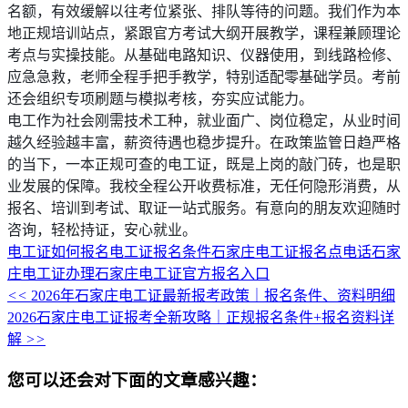
名额，有效缓解以往考位紧张、排队等待的问题。我们作为本
地正规培训站点，紧跟官方考试大纲开展教学，课程兼顾理论
考点与实操技能。从基础电路知识、仪器使用，到线路检修、
应急急救，老师全程手把手教学，特别适配零基础学员。考前
还会组织专项刷题与模拟考核，夯实应试能力。
电工作为社会刚需技术工种，就业面广、岗位稳定，从业时间
越久经验越丰富，薪资待遇也稳步提升。在政策监管日趋严格
的当下，一本正规可查的电工证，既是上岗的敲门砖，也是职
业发展的保障。我校全程公开收费标准，无任何隐形消费，从
报名、培训到考试、取证一站式服务。有意向的朋友欢迎随时
咨询，轻松持证，安心就业。
电工证如何报名
电工证报名条件
石家庄电工证报名点电话
石家
庄电工证办理
石家庄电工证官方报名入口
<<
2026年石家庄电工证最新报考政策｜报名条件、资料明细
2026石家庄电工证报考全新攻略｜正规报名条件+报名资料详
解
>>
您可以还会对下面的文章感兴趣：