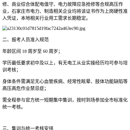
修、商业综合体配电值守、电力故障应急抢修等合规高压作
业，石家庄市电力、制造相关企业均将该证书作为上岗硬性准
入凭证，本地相关行业用工需求长期稳定。
二、报考人员准入规范
年龄区间 18 周岁至 60 周岁；
学历最低要求初中及以上，有无电工从业实操经历均可参与培
训考核；
身体条件需满足无心血管疾病、经常性眩晕、肢体功能缺陷等
高压高危作业禁忌症；
需全程参与官方统一短期集中集训，按时到场参加全市标准化
统一考核。
三、集训与统一考核安排