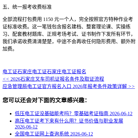
五、统一报考收费标准
全部流程打包费用 1150 元一个人，完全按照官方特种作业考
证标准收费。这一笔钱包含报名建档、整套理论课、实操练
习、配套教材题库、正规考场考试、证书制作下发所有环节，
我们承诺收费清清楚楚，中途不会再收任何隐形费用、额外附
加费。
电工证
石家庄电工证
石家庄电工证报名
<<
2026石家庄叉车司机证报名条件及取证流程
应急管理局电工证官方报名入口 2026年报考条件政策详解
>>
您可以还会对下面的文章感兴趣：
低压电工证没基础能考吗？零基础考证指南
2026-06-12
高压电工证考下来有什么用？证书价值与职业发展
2026-06-12
全国电工证网上查询系统
2026-06-12