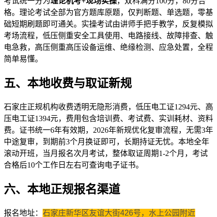
考试统一分为
理论机考+现场实操
，双科满分100分，80分合
格。理论考试全部为官方题库原题，仅判断题、单选题，零基
础短期刷题即可通关。实操考试由讲师手把手教学，反复模拟
考场流程，低压侧重安全工具使用、电路接线、故障排查、触
电急救，高压侧重高压设备运维、绝缘检测、应急处置，全程
简单易懂。
五、本地收费与取证新规
石家庄正规机构收费透明无隐形消费，低压电工证1294元、高
压电工证1394元，费用包含培训费、考试费、实训耗材、资料
费。证书统一6年有效期，2026年新规优化复审流程，无需3年
中途复审，到期前3个月换证即可，长期持证无忧。本地全年
滚动开班，当月报名次月考试，整体取证周期1-2个月，考试
合格后10个工作日左右可查询电子证书。
六、本地正规报名渠道
报名地址：
石家庄新华区友谊大街426号，水上公园附近