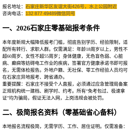
报名地址：
石家庄新华区友谊大街426号，水上公园附近
咨询电话：
132 877 49489微信同号
一、2026石家庄零基础报考条件
本年度新规大幅降低报考门槛，彻底告别学历、经验限制，适
配所有转行、求职人群。仅需满足：年龄18周岁以上，男性不
超60周岁、女性不超55周岁；身体健康，无色盲色弱、心脏
病、癫痫等妨碍电工作业的疾病，签署官方健康承诺书即可报
名，无需体检报告。外地户籍、无社保、零工作经验人员均可
在石家庄异地报考、跨省通办。
重要提醒：石家庄不接受个人直报，必须通过应急管理局备案
正规机构统一建档、刷学时、约考。所有“免考包过、极速拿
证”均为骗局，假证无法入网，上岗违规会被处罚。
二、极简报名资料（零基础省心备料）
本地报名流程极简，无需学历、工作、居住证明。仅需准备：