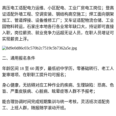
高压电工适配电力运维、小区配电、工业厂房电工岗位；登高
证适配外墙工程、空调安装、钢结构高空施工；焊工面向钢架
加工、管道焊接、设备维修工厂；叉车证适配物流仓储、工业
园物料转运，石家庄本地各行各业常年缺口大，持证即可直接
入职，岗位薪资、就业竞争力远超无证人员，在职人员增证可
实现薪资上浮。
二、通用报名条件
年龄区间 18 至 60 周岁，最低初中学历，零基础转行、老工人
复审增项、在职职工提升均可报名；
身心健康，无妨碍对应工种作业的疾病、生理缺陷：恐高、色
盲、严重皮肤病、心脏病、眩晕症等人群不予报考；
能合理协调时间完成短期集训与统一考核，灵活班次适配务
工、上班人群，随报随学滚动开班。