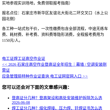
实地参观实训场地，免费领取报考指南）
报名点位：石家庄市新华区友谊北大街北二环交叉口（水上公
园北侧）
各工种一站式包干价，一次性缴费包含全部流程，中途无练车
费、耗材费、补考费、资料费等隐形消费，全程报考费用为
1150元/人。
电工证
焊工证
高空作业证
<<
2026 石家庄高空作业登高证全年招生｜幕墙 / 空调安装刚
需证
应急管理局特种作业证查询 电工证网官网入口
>>
您可以还会对下面的文章感兴趣：
登高证分几种？登高架设和高处安装维护拆除怎么选
2026-06-08
焊工证分几种？熔化焊接、压力焊、钎焊证书怎么选