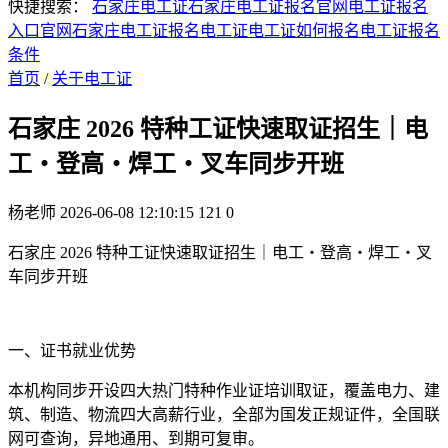
快捷搜索：
石家庄电工证
石家庄电工证报名官网
电工证报名
入口官网
石家庄电工证报名
电工证
电工证如何报名
电工证报名
条件
首页
/
关于电工证
石家庄 2026 特种工证快速取证招生｜电
工・登高・焊工・叉车同步开班
杨老师
2026-06-08 12:10:15
121
0
石家庄 2026 特种工证快速取证招生｜电工・登高・焊工・叉
车同步开班
一、证书就业优势
本机构同步开设四大热门特种作业证培训取证，覆盖电力、建
筑、制造、物流四大高薪行业，全部为国发正规证件，全国联
网可查询，异地通用、到期可复审。