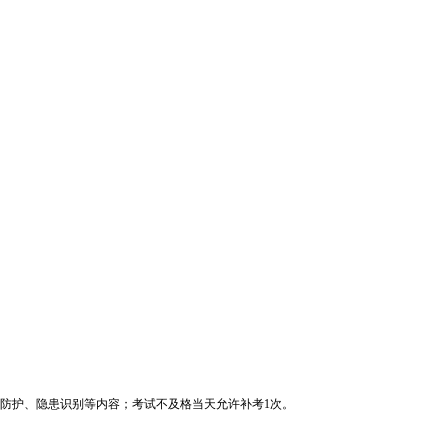
防护、隐患识别等内容；考试不及格当天允许补考1次。