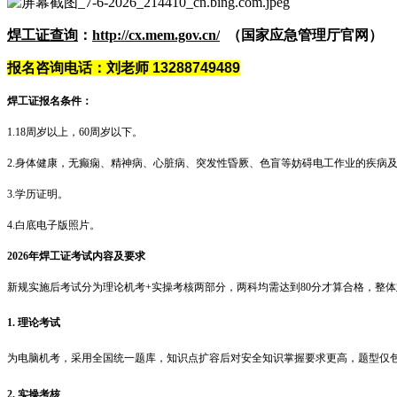
焊工证查询
：
http://cx.mem.gov.cn/
（国家应急管理厅官网）
报名咨询电话：刘老师 13288749489
焊工证报名条件：
1.18周岁以上，60周岁以下。
2.身体健康，无癫痫、精神病、心脏病、突发性昏厥、色盲等妨碍电工作业的疾病
3.学历证明。
4.白底电子版照片。
2026年焊工证考试内容及要求
新规实施后考试分为‌理论机考+实操考核‌两部分，两科均需达到‌80分才算合格‌，
1. 理论考试
为电脑机考，采用全国统一题库，知识点扩容后对安全知识掌握要求更高，题型仅
2. 实操考核