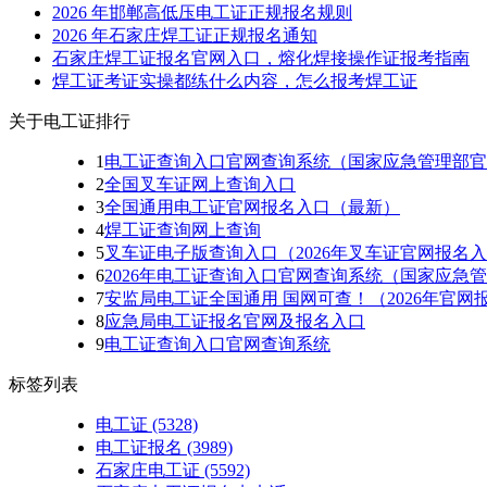
2026 年邯郸高低压电工证正规报名规则
2026 年石家庄焊工证正规报名通知
石家庄焊工证报名官网入口，熔化焊接操作证报考指南
焊工证考证实操都练什么内容，怎么报考焊工证
关于电工证排行
1
电工证查询入口官网查询系统（国家应急管理部官
2
全国叉车证网上查询入口
3
全国通用电工证官网报名入口（最新）
4
焊工证查询网上查询
5
叉车证电子版查询入口（2026年叉车证官网报名
6
2026年电工证查询入口官网查询系统（国家应急
7
安监局电工证全国通用 国网可查！（2026年官网
8
应急局电工证报名官网及报名入口
9
电工证查询入口官网查询系统
标签列表
电工证
(5328)
电工证报名
(3989)
石家庄电工证
(5592)