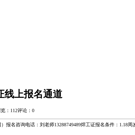
证线上报名通道
览：112
评论：0
理厅官网）报名咨询电话：刘老师13288749489焊工证报名条件：1.18周