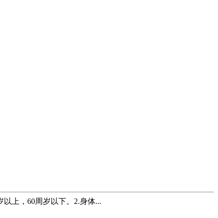
岁以上，60周岁以下。2.身体...