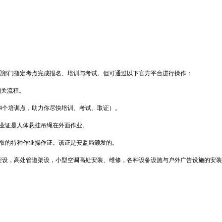
部门指定考点‌完成报名、培训与考试‌‌。但可通过以下‌官方平台‌进行操作：
流程‌‌。
区，4个培训点，助力你尽快培训、考试、取证）。
业证是人体悬挂吊绳在外面作业。
考取的特种作业操作证。该证是安监局颁发的。
架设，高处管道架设，小型空调高处安装、维修，各种设备设施与户外广告设施的安装
。