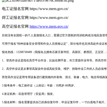
电工证报名官网 https://www.mem.gov.cn/
焊工证报名官网 https://www.mem.gov.cn/
高空证报名官网
https://www.mem.gov.cn/
目前‌没有全国统一的个人直接报名入口‌，需通过‌官方授权的培训机构或当地应急管理
可用于报名“特种设备安全管理和作业人员资格认定”，部分地市也支持高处作业证相关
报名热线：13288749489（我报名点拥有石家庄新华区、高新区、桥西区、正定
1、登高作业证是指在高空平台作业，比如在脚手架，吊兰里面作业等等。而高空作
2、高空作业证是从事登高架设作业或高处安装、维护、拆除作业工作的人员必须
而登高作业证是用专用设备进行建筑物内外装饰、清洁、装修，电力、电信等线路
3.报考条件
：电工操作证（上岗证）年龄：18周岁-60周岁。
4.发证机构：应急管理厅（安监局）颁发。
5.报名材料：报名需要提供自己的身份复印件，毕业证复印件，一寸白底电子相片