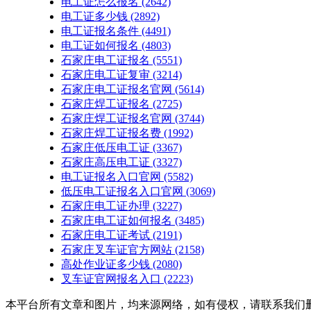
电工证怎么报名
(2642)
电工证多少钱
(2892)
电工证报名条件
(4491)
电工证如何报名
(4803)
石家庄电工证报名
(5551)
石家庄电工证复审
(3214)
石家庄电工证报名官网
(5614)
石家庄焊工证报名
(2725)
石家庄焊工证报名官网
(3744)
石家庄焊工证报名费
(1992)
石家庄低压电工证
(3367)
石家庄高压电工证
(3327)
电工证报名入口官网
(5582)
低压电工证报名入口官网
(3069)
石家庄电工证办理
(3227)
石家庄电工证如何报名
(3485)
石家庄电工证考试
(2191)
石家庄叉车证官方网站
(2158)
高处作业证多少钱
(2080)
叉车证官网报名入口
(2223)
本平台所有文章和图片，均来源网络，如有侵权，请联系我们删除，联系邮